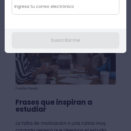
y también refleja la
flexibilidad de tu
empresa
ante nuevas ideas.
Suscribirme
Fuente: Pexels
Frases que inspiran a
estudiar
La falta de motivación o una rutina muy
cargada genera que dejemos el estudio