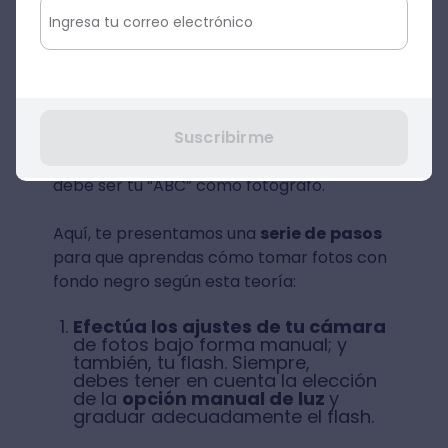
ellas es llevar a cabo la
técnica del fondo
negro invisibl
e. Esta propuesta para
hacer un fondo oscuro para fotos es el
resultado del trabajo del
fotógrafo
profesional Glyn Dewis
y se basa
Suscribirme
exclusivamente en la
utilización del flash
.
De hecho, saber
tomar fotos con flash
debe ser tu “ABC” como fotógrafo.
Aquí, te presentamos una
serie de
pasos
para que aprendas cómo tomar fotos con
fondo negro según esta teoría:
Efectúa los ajustes de tu cámara
de fotos bajo forma manual; y
también, tu flash. Siempre,
debes tener en cuenta la elección
de la
opción manual de luz
y
graduar adecuadamente el flash.