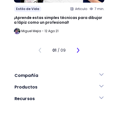
Estilo de Vida
Articulo
7 min.
Estil
¡Aprende estas simples técnicas para dibujar
¿Qué 
a lápiz como un profesional!
crear
Miguel Mejia - 12 Ago 21
Jo
01
/ 09
Compañía
Productos
Recursos
Enlaces de ayuda