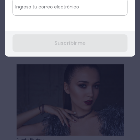
manejar el resultado de las tomas que
realices.
Sin embargo, aunque la lámpara emite una
luz continua
no es potente
, ya que no
emite el mismo destello de un flash. Pese a
Suscribirme
ahorrar tiempo
esto, te ayudará a
y te
será de utilidad mientras trabajas.
Fuente: Pixabay