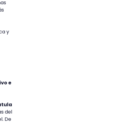
nas
ás
ca y
ivo e
átula
s del
l. De