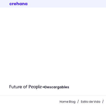
Descargables
/
/
Home Blog
Estilo de Vida