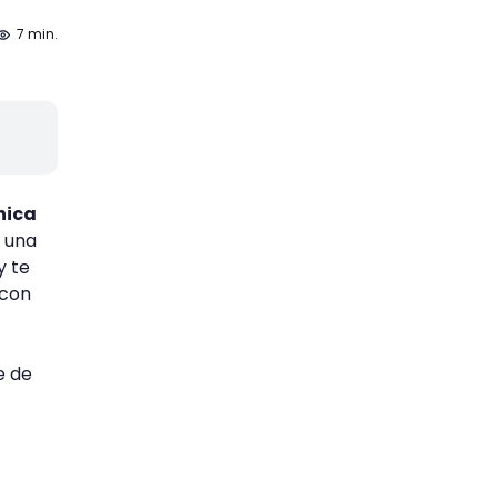
7 min.
nica
s una
y te
 con
e de