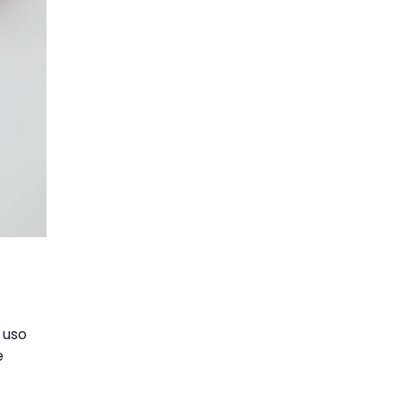
 uso
e