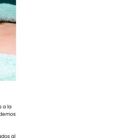
 a la
podemos
ados al