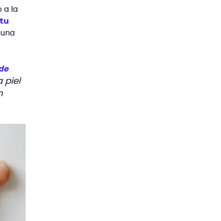
 a la
 tu
 una
 de
 piel
n