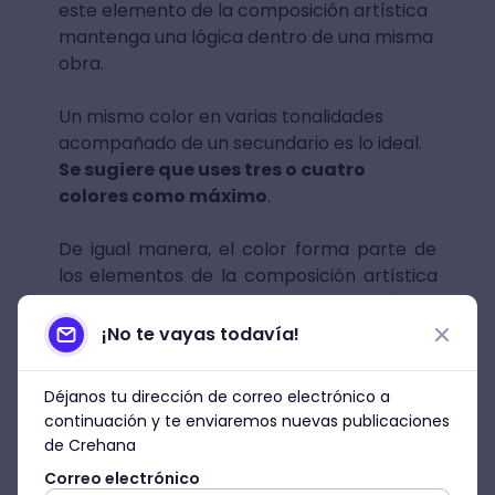
este elemento de la composición artística
mantenga una lógica dentro de una misma
obra.
Un mismo color en varias tonalidades
acompañado de un secundario es lo ideal.
Se sugiere que uses tres o cuatro
colores como máximo
.
De igual manera, el color forma parte de
los elementos de la composición artística
porque ayuda a transmitir cierta visión de
la obra a la audiencia. Sobre esto, Luis
¡No te vayas todavía!
Gadea, profesor del
curso Dibujo a lápiz:
de principiante experto
, nos comenta lo
Déjanos tu dirección de correo electrónico a
siguiente:
continuación y te enviaremos nuevas publicaciones
de Crehana
El color tiene una historia que contar,
“
Correo electrónico
y se traslada a cualquier forma de