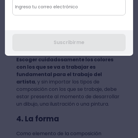
arte, por ejemplo, la animación y las
pinturas. (...) El color nos puede
transmitir estados de humor, nos
puede transmitir sentimientos, y
también nos puede transmitir el paso
Suscribirme
del tiempo
”.
Escoger cuidadosamente los colores
con los que se va a trabajar es
fundamental para el trabajo del
artista
, y sin importar los tipos de
composición con los que se trabaje, debe
estar presente al momento de desarrollar
un dibujo, una ilustración o una pintura.
4. La forma
Como elemento de la composición