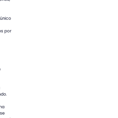
 único
os por
n
a
ndo.
una
ese