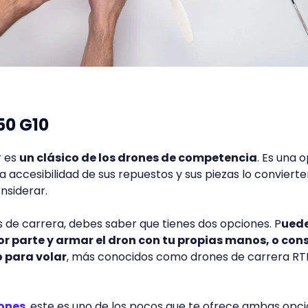
50 G10
r es
un clásico de los drones de competencia
. Es una 
a accesibilidad de sus repuestos y sus piezas lo conviert
nsiderar.
 de carrera, debes saber que tienes dos opciones. P
ued
or parte y armar el dron con tu propias manos, o con
o para volar
, más conocidos como drones de carrera RT
rones
, este es uno de los pocos que te ofrece ambas opci