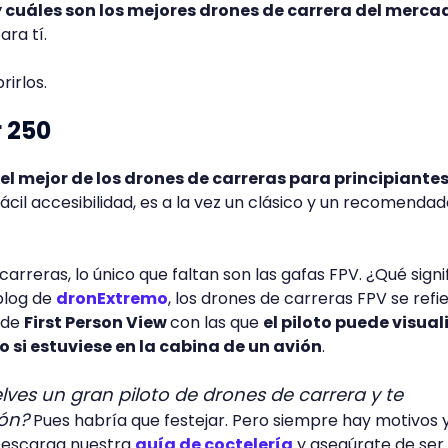
 y cuáles son los mejores drones de carrera del merca
ara tí.
irlos.
 250
el mejor de los drones de carreras para principiante
ácil accesibilidad, es a la vez un clásico y un recomenda
carreras, lo único que faltan son las gafas FPV. ¿Qué signi
blog de
dronExtremo
, los drones de carreras FPV se refi
 de
First Person View
con las que
el piloto puede visual
si estuviese en la cabina de un avión
.
elves un gran piloto de drones de carrera y te
ón?
Pues habría que festejar. Pero siempre hay motivos 
Descarga nuestra
guía de coctelería
y asegúrate de ser