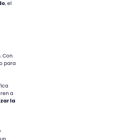
do
, el
s
. Con
do para
fica
eren a
izar la
y
 un