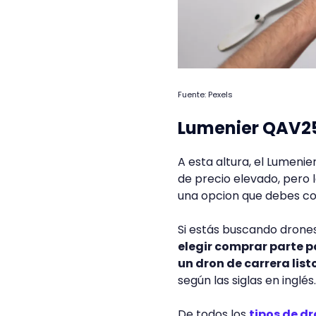
Fuente: Pexels
Lumenier QAV2
A esta altura, el Lumenie
de precio elevado, pero l
una opcion que debes co
Si estás buscando drones
elegir comprar parte p
un dron de carrera list
según las siglas en inglés.
De todos los
tipos de d