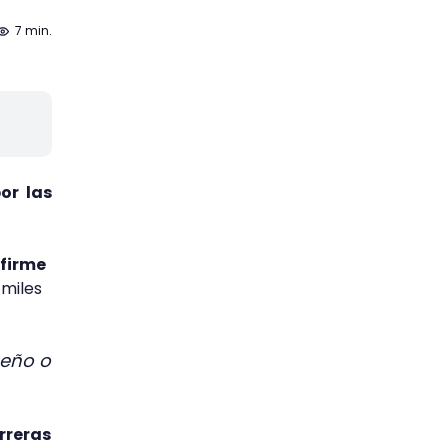
7 min.
or las
 firme
 miles
eño o
rreras