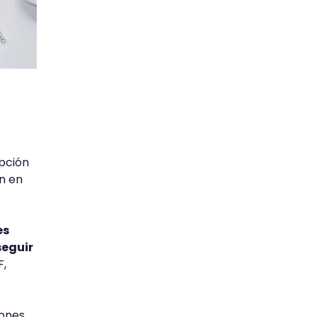
opción
en en
es
seguir
F,
ones,