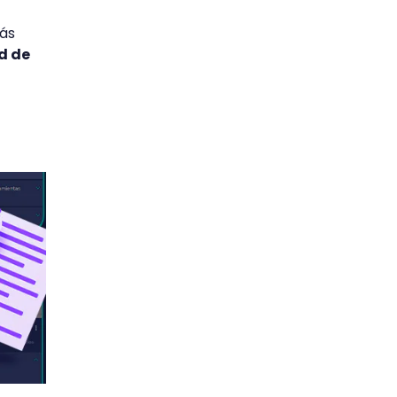
más
d de