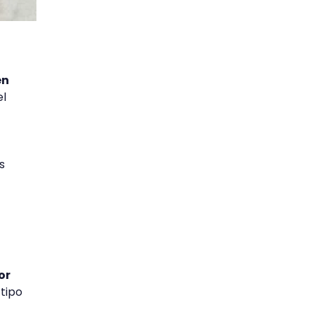
en
el
s
or
 tipo