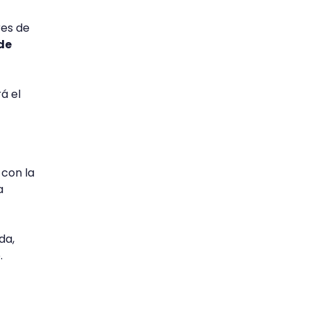
res de
de
á el
 con la
a
da,
.