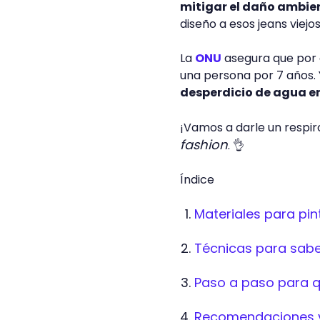
mitigar el daño ambie
diseño a esos jeans viej
La
ONU
asegura que por c
una persona por 7 años. Y
desperdicio de agua e
¡Vamos a darle un respir
fashion
. 👌
Índice
Materiales para pin
Técnicas para sabe
Paso a paso para q
Recomendaciones y 