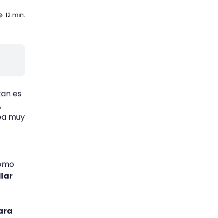
12 min.
tan es
,
sea muy
como
lar
ara