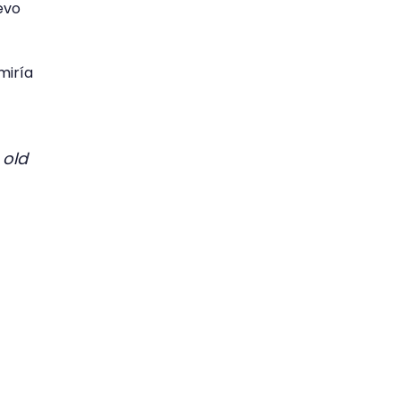
evo
miría
old
r