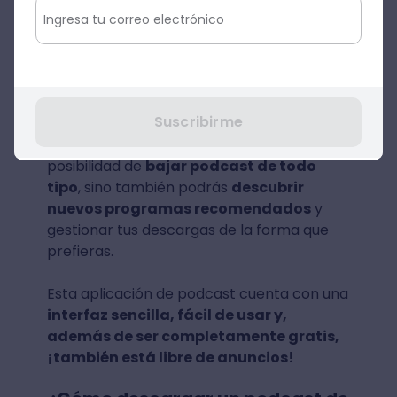
mundial (solo por detrás de Disney). En
medio de la ola de los podcast, Google no
podía quedarse por fuera y ofreció al
mundo su propia aplicación para escuchar
y descargar podcast en línea.
Suscribirme
Con Google Podcasts no solo tendrás la
posibilidad de
bajar podcast de todo
tipo
, sino también podrás
descubrir
nuevos programas recomendados
y
gestionar tus descargas de la forma que
prefieras.
Esta aplicación de podcast cuenta con una
interfaz sencilla, fácil de usar y,
además de ser completamente gratis,
¡también está libre de anuncios!