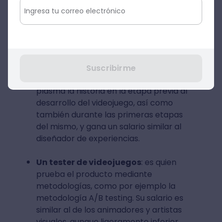
Un animador, diseñador gráfico o
artista visual
: este profesional puede
alcanzar unos 2.417 USD por mes (poco
más de 50.500 MXN)
Suscribirme
Un redactor de videojuegos
: es quien
plasma la historia en la etapa previa al
desarrollo del videojuego, así como
también durante las primeras etapas
del mismo, y gana un salario similar al
diseñador de experiencias.
Un tester de videojuegos
: es quien
prueba el producto mediante
metodologías, como por ejemplo la
metodología A/B testing. Su salario es
similar al de los animadores y artistas
visuales, aunque ligeramente inferior.