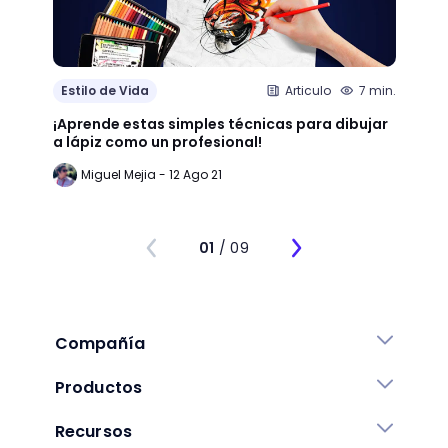
Estilo de Vida
Articulo
7 min.
Estil
¡Aprende estas simples técnicas para dibujar
¿Qué 
a lápiz como un profesional!
crear
Miguel Mejia - 12 Ago 21
Jo
01
/ 09
Compañía
Productos
Recursos