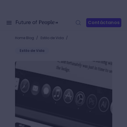
Contáctanos
/
/
Home Blog
Estilo de Vida
Estilo de Vida
Aprende qué es una monografía y cuáles son sus car