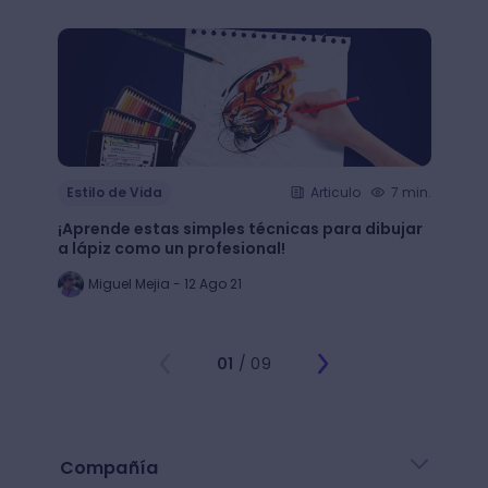
Estilo de Vida
Articulo
7 min.
Estil
¡Aprende estas simples técnicas para dibujar
¿Qué 
a lápiz como un profesional!
crear
Miguel Mejia - 12 Ago 21
Jo
01
/ 09
Compañía