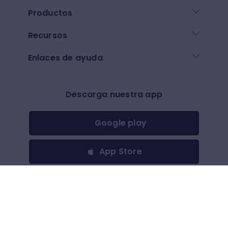
Productos
Recursos
Enlaces de ayuda
Descarga nuestra app
Google play
App Store
Otros
$
(
USD
)