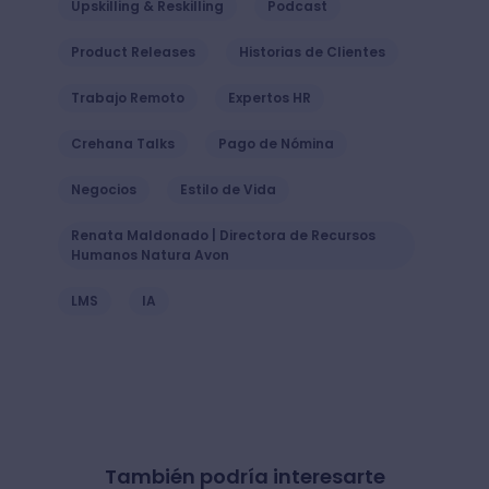
Upskilling & Reskilling
Podcast
Product Releases
Historias de Clientes
Trabajo Remoto
Expertos HR
Crehana Talks
Pago de Nómina
Negocios
Estilo de Vida
Renata Maldonado | Directora de Recursos
Humanos Natura Avon
LMS
IA
También podría interesarte