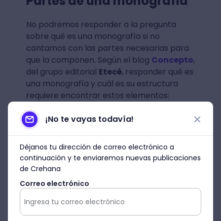
Partes de una monografía
No podremos responder a la pregunta
sobre qué es una monografía si no
contamos con las partes necesarias para
que la componen. Según el blog
Concepto
,
del grupo editorial
Etecé
, responder qué es
una monografía y cuál es su estructura
requiere encontrar estos elementos:
Preliminares
: la portada, las
¡No te vayas todavía!
dedicatorias y los epígrafes.
Abstract
: es un pequeño resumen
Déjanos tu dirección de correo electrónico a
del texto total y es un
continuación y te enviaremos nuevas publicaciones
requerimiento de los trabajos
de Crehana
académicos.
Correo electrónico
Introducción
: aquí ya
encontramos una panorámica del
texto y se explica el