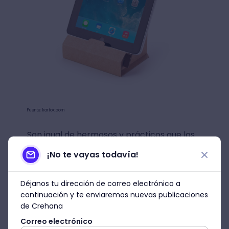
Fuente: kartox.com
Son igual de hermosos y prácticos que los
atriles de trupan o madera, con la
¡No te vayas todavía!
diferencia que este está elaborado con
materiales reciclables.
Déjanos tu dirección de correo electrónico a
continuación y te enviaremos nuevas publicaciones
Ahora sí, es hora de saber cómo hacer un
de Crehana
atril.
¡Manos a la obra! 💪
Correo electrónico