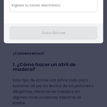
¿Cómo hacer un atril
casero? Paso a paso
¡Llegó la hora!
Ahora que sabemos qué es
un atril y para qué sirve, es hora de
aprender cómo hacer un atril paso a paso.
Suscribirme
Hoy te enseñaremos
cómo hacer un atril
de madera.
¡Comencemos!
1. ¿Cómo hacer un atril de
madera?
Este tipo de atril se usa sobre todo para
sostener de pie los lienzos de los pintores o
dibujantes, mientras se trabaja o en
algunas otras ocasiones mientras se
exhibe.