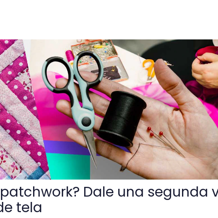
ale una segunda vida a tus retazos de tela
patchwork? Dale una segunda 
de tela