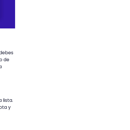
 debes
o de
a
lista.
ota y