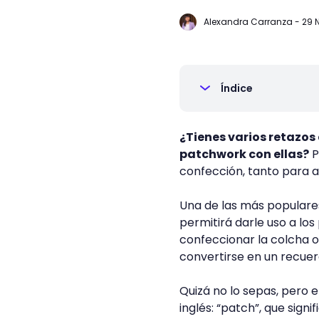
Alexandra Carranza
-
29 
Índice
¿Tienes varios retazos
patchwork con ellas?
P
confección, tanto para 
Una de las más populares
permitirá darle uso a lo
confeccionar la colcha o
convertirse en un recuer
Quizá no lo sepas, pero 
inglés: “patch”, que signi