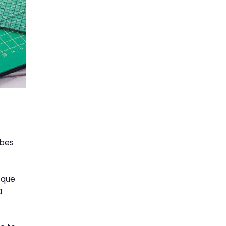
ebes
 que
a