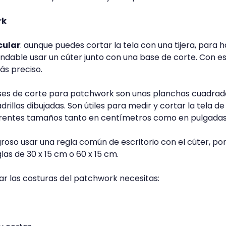
rk
cular
: aunque puedes cortar la tela con una tijera, para 
able usar un cúter junto con una base de corte. Con es
s preciso.
ses de corte para patchwork son unas planchas cuadrad
rillas dibujadas. Son útiles para medir y cortar la tela d
ferentes tamaños tanto en centímetros como en pulgadas
roso usar una regla común de escritorio con el cúter, por
s de 30 x 15 cm o 60 x 15 cm.
zar las costuras del patchwork necesitas: