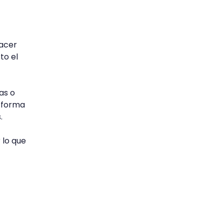
hacer
to el
as o
e forma
.
 lo que