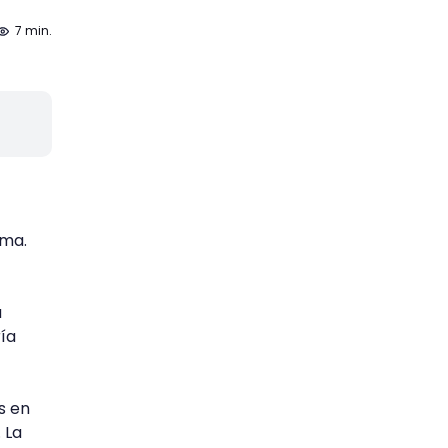
7 min.
ama.
a
ría
s en
. La