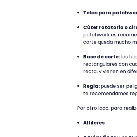
Telas para patchwo
Cúter rotatorio o cir
patchwork es recomend
corte queda mucho má
Base de corte:
las ba
rectangulares con cuad
recta, y vienen en di
Regla:
puede ser pelig
te recomendamos regla
Por otro lado, para reali
Alfileres