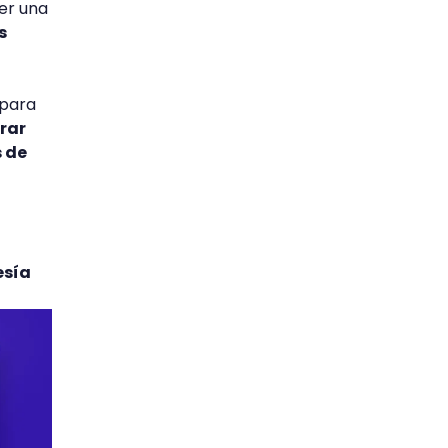
er una
s
 para
rar
s de
esía