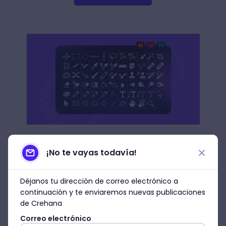
¡No te vayas todavía!
Déjanos tu dirección de correo electrónico a
Si quieres conocer más acerca de las
continuación y te enviaremos nuevas publicaciones
herramientas de selección en Photoshop y
de Crehana
su funcionamiento, te recomendamos que
Correo electrónico
visites la
página de ayuda de Adobe