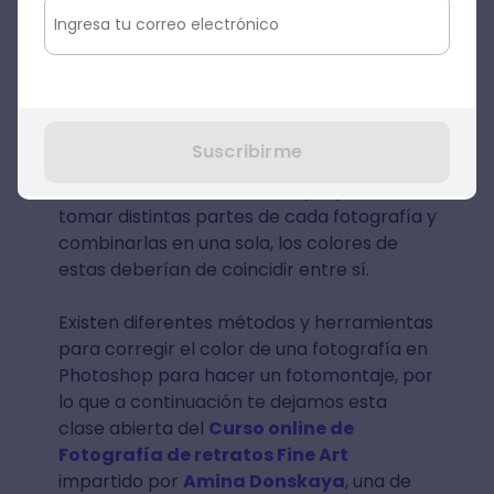
Photoshop.
2. Herramientas de corrección de
color
Para aprender cómo hacer un fotomontaje
Suscribirme
en Photoshop, debemos saber
lo básico
sobre corrección de color
, ya que al
tomar distintas partes de cada fotografía y
combinarlas en una sola, los colores de
estas deberían de coincidir entre sí.
Existen diferentes métodos y herramientas
para corregir el color de una fotografía en
Photoshop para hacer un fotomontaje, por
lo que a continuación te dejamos esta
clase abierta del
Curso online de
Fotografía de retratos Fine Art
impartido por
Amina Donskaya
, una de