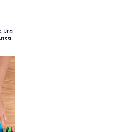
o. Una
busca