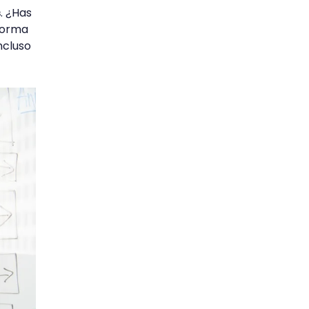
s
. ¿Has
forma
ncluso