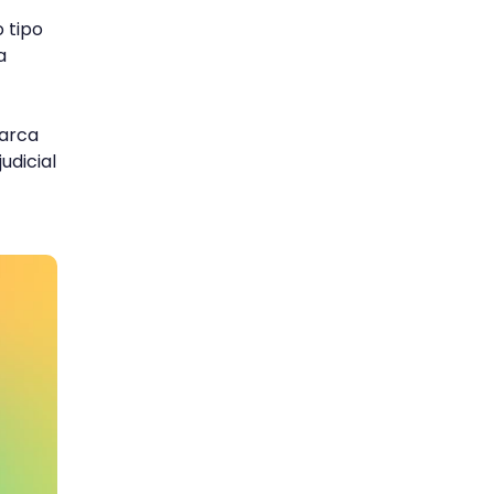
 tipo
a
arca
udicial