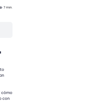
7 min.
a
to
han
y cómo
o con