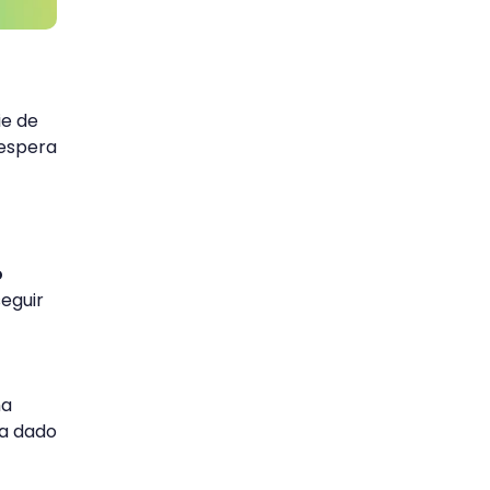
ie de
 espera
o
seguir
ma
ha dado