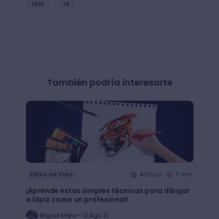
LMS
IA
También podría interesarte
Estilo de Vida
Articulo
7 min.
Estil
¡Aprende estas simples técnicas para dibujar
¿Qué 
a lápiz como un profesional!
crear
Miguel Mejia - 12 Ago 21
Jo