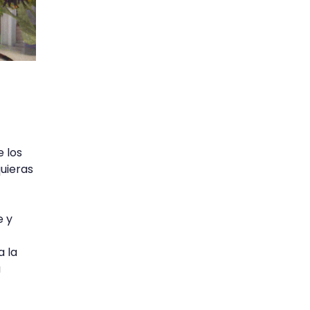
e los
quieras
e y
a la
a