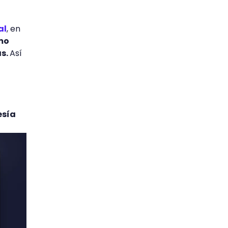
al
, en
mo
as.
Así
esía