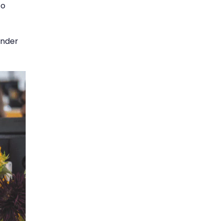
co
ender