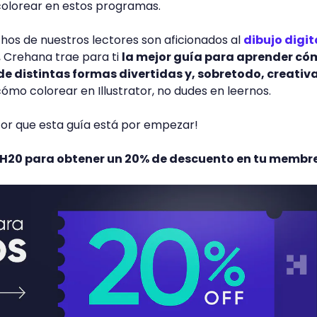
 colorear en estos programas.
s de nuestros lectores son aficionados al
dibujo digit
y, Crehana trae para ti
la mejor guía para aprender có
 de distintas formas divertidas y, sobretodo, creativ
cómo colorear en Illustrator, no dudes en leernos.
rator que esta guía está por empezar!
REH20 para obtener un 20% de descuento en tu membr