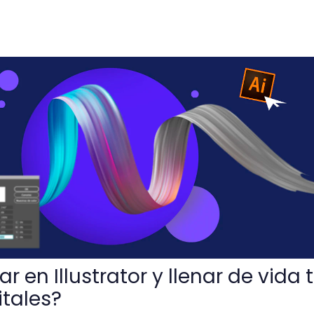
tor y llenar de vida tus proyectos digitales?
 en Illustrator y llenar de vida 
itales?