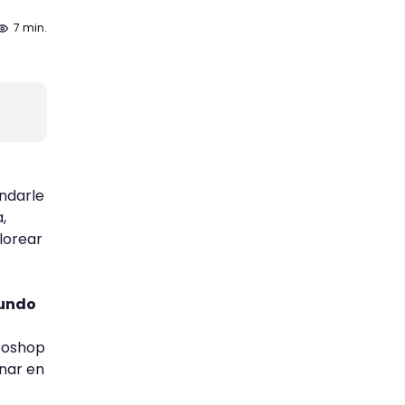
7 min.
ndarle
,
lorear
mundo
toshop
onar en