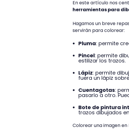
En este artículo nos cen
herramientas para dibu
Hagamos un breve repaso 
servirán para colorear:
Pluma
: permite cre
Pincel
: permite dib
estilizar los trazos.
Lápiz
: permite dib
fuera un lápiz sobr
Cuentagotas
: per
pasarlo a otro. Pued
Bote de pintura in
trazos dibujados e
Colorear una imagen en I