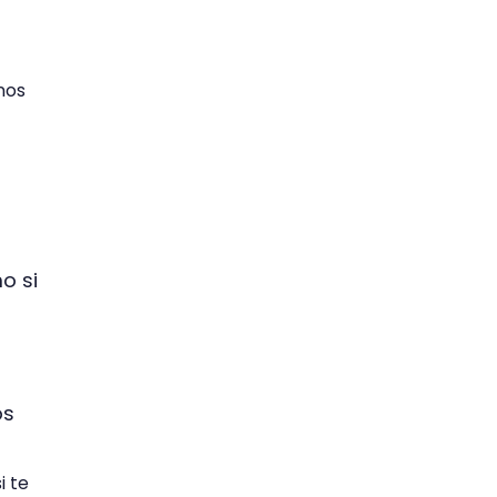
nos
o si
os
i te