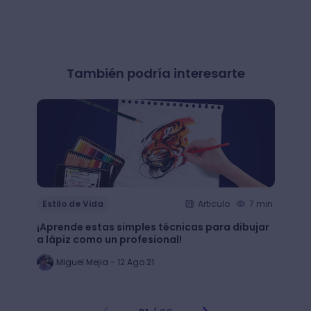
También podría interesarte
Estilo de Vida
Articulo
7 min.
Estil
¡Aprende estas simples técnicas para dibujar
¿Qué 
a lápiz como un profesional!
crear
Miguel Mejia - 12 Ago 21
Jo