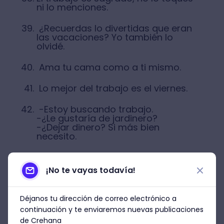
ni lo menciones.
¿Recuerdas lo divertidas que eran
las vacaciones? Yo también lo
olvidé.
Ama tu cama como a ti mismo.
Lo mejor del trabajo es el viernes.
-Estoy buscando trabajo.
-¿Le gustaría de jardinero?
-¿Dejar dinero? Si más bien
necesito.
¿Qué te diagnosticó el doctor?
Trabajitis aguda.
¡No te vayas todavía!
Pase lo que pase, siempre
tendremos el viernes.
Déjanos tu dirección de correo electrónico a
continuación y te enviaremos nuevas publicaciones
Nunca subestimes el poder del fin
de Crehana