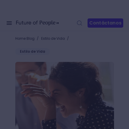
Contáctanos
/
/
Home Blog
Estilo de Vida
Estilo de Vida
+90 chistes divertidos que harán reír a todos tus c