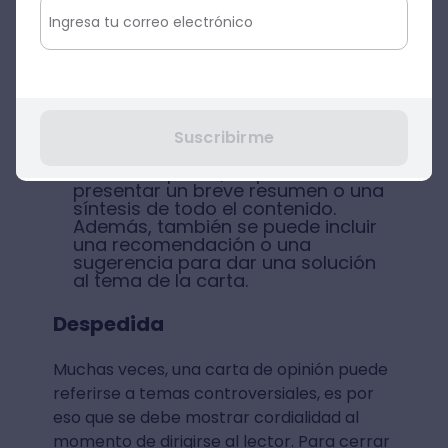
Cuerpo:
aquí se mencionan qué
opiniones expresa una carta de
opinión, con los respectivos
argumentos que validen la postura
planteada. En esta parte se
requiere de mucha claridad y
elementos persuasivos.
Suscribirme
Conclusión:
para finalizar una
carta de opinión, se puede
presentar un breve resumen o una
síntesis de todo el contenido.
Además, también se puede incluir
una recomendación o una
sugerencia para dar una solución
al tema de la carta.
Despedida
Muchas veces, una carta de opinión puede
referirse a temas controversiales, es por
eso que se debe mostrar cordialidad al
momento de dirigirse al lector. Para cerrar