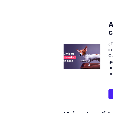
A
¿T
ir
Co
gu
ac
ca