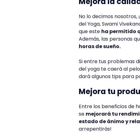
Mejora la calid
No lo decimos nosotros, ¡
del Yoga, Swami Vivekana
que este
ha permitido 
Además, las personas q
horas de sueño.
Si entre tus problemas di
del yoga te caerá al pel
dará algunos tips para p
Mejora tu prod
Entre los beneficios de 
se
mejorará tu rendimi
estado de ánimo y rel
arrepentirás!