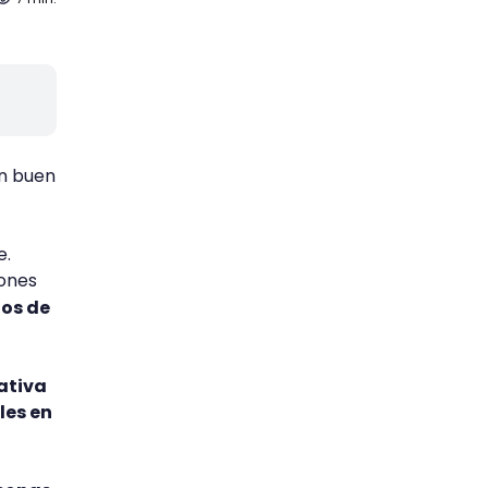
n buen
e.
iones
ios de
ativa
les en