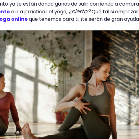
to ya te están dando ganas de salir corriendo a comprar
¿cierto?
ento
e ir a practicar el yoga,
Qué tal si empieza
yoga online
que tenemos para ti, ¡te serán de gran ayuda