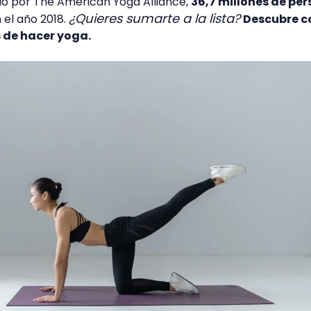
do por The American Yoga Alliance,
36,7 millones de pe
¿Quieres sumarte a la lista?
 el año 2018.
Descubre c
s de hacer yoga.