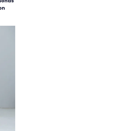
rsonas
on