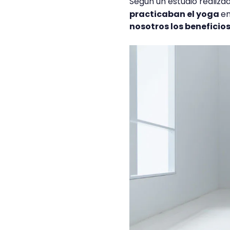
Según un estudio realiza
practicaban el yoga
en
nosotros los beneficio