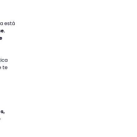
ga está
e.
e
tica
 te
s,
e