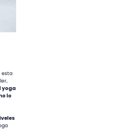
e esta
ler,
l yoga
mo lo
iveles
yoga