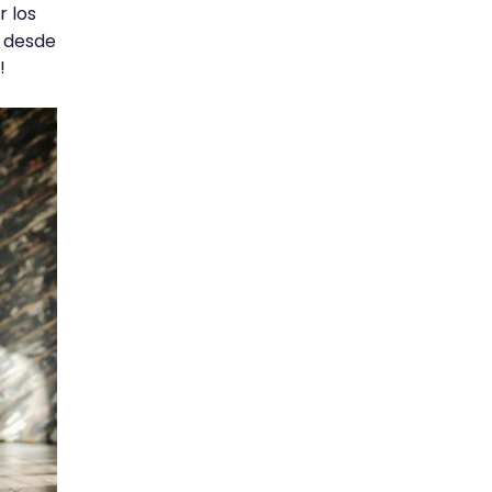
 los
s desde
!