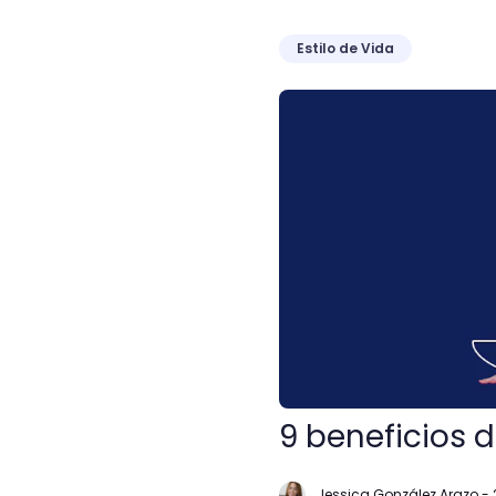
Estilo de Vida
9 beneficios del yoga que
9 beneficios 
Jessica González Arazo
-