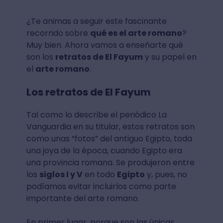
¿Te animas a seguir este fascinante
recorrido sobre
qué es el arte romano
?
Muy bien. Ahora vamos a enseñarte qué
son los
retratos de El Fayum
y su papel en
el
arte romano
.
Los retratos de El Fayum
Tal como lo describe el periódico La
Vanguardia en su titular, estos retratos son
como unas “fotos” del antiguo Egipto, toda
una joya de la época, cuando Egipto era
una provincia romana. Se produjeron entre
los
siglos I y V
en todo
Egipto
y, pues, no
podíamos evitar incluirlos como parte
importante del arte romano.
En primer lugar, porque son las únicas