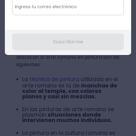
Características de la pintura
romana
Suscribirme
Algunas de las características que
destacan al arte romano en pintura son las
siguientes:
La
técnica de pintura
utilizada en el
arte romano es la de
manchas de
color al temple, con colores
planos y casi sin mezclas.
En las pinturas de arte romano se
plasman
situaciones donde
intervienen muchos individuos.
La pintura en la cultura romana es