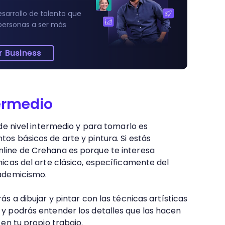
4m 41s
sarrollo de talento que
personas a ser más
5m 49s
r Business
termedio
 de nivel intermedio y para tomarlo es
os básicos de arte y pintura. Si estás
line de Crehana es porque te interesa
nicas del arte clásico, específicamente del
cademicismo.
ás a dibujar y pintar con las técnicas artísticas
y podrás entender los detalles que las hacen
 en tu propio trabajo.