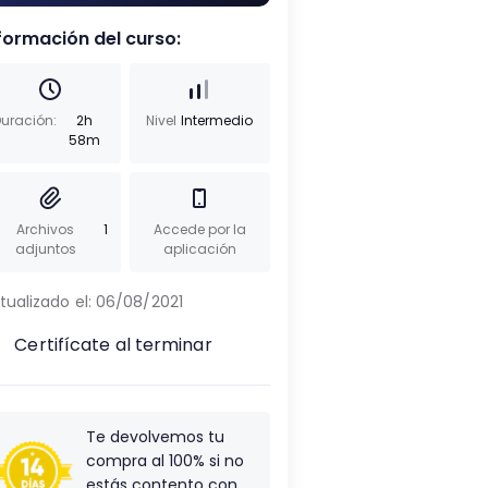
formación del curso:
uración:
2h
Nivel
Intermedio
58m
Archivos
1
Accede por la
adjuntos
aplicación
tualizado el:
06/08/2021
Certifícate al terminar
Te devolvemos tu
compra al 100% si no
estás contento con