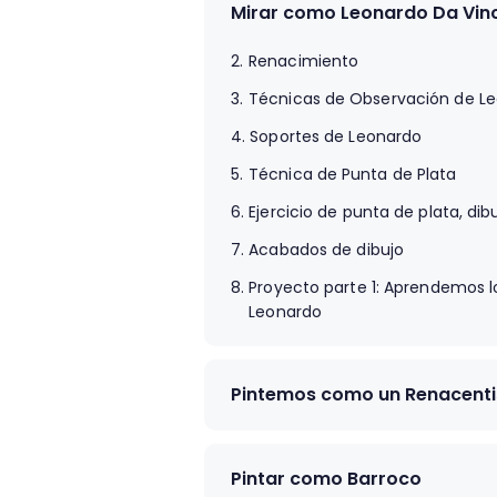
Mirar como Leonardo Da Vinc
2.
Renacimiento
3.
Técnicas de Observación de L
4.
Soportes de Leonardo
5.
Técnica de Punta de Plata
6.
Ejercicio de punta de plata, d
7.
Acabados de dibujo
8.
Proyecto parte 1: Aprendemos lo
Leonardo
Pintemos como un Renacenti
9.
El soporte
10.
Comenzar el dibujo
Pintar como Barroco
11.
Pintamos "La scapigliata"