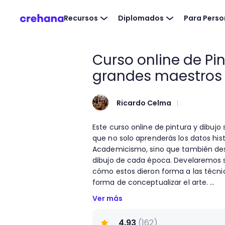
Recursos
Diplomados
Para Pers
Curso online de Pin
grandes maestros
Ricardo Celma
Este curso online de pintura y dibujo s
que no solo aprenderás los datos hist
Academicismo, sino que también descu
dibujo de cada época. Develaremos s
cómo estos dieron forma a las técnica
forma de conceptualizar el arte.
Ver más
A lo largo de las clases de este curs
pintura del Renacimiento, el Barroc
4.93
(
162
)