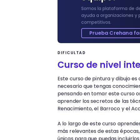
38.
Culminación rostro y cuello
Somos la plataforma de de
ayuda a organizaciones y 
39.
Acabados del dibujo
competitivos.
Prueba Crehana fo
DIFICULTAD
Curso de nivel in
Este curso de pintura y dibujo es
necesario que tengas conocimient
pensando en tomar este curso on
aprender los secretos de las téc
Renacimiento, el Barroco y el A
A lo largo de este curso aprender
más relevantes de estas épocas, 
únicas para que puedas incluirlos