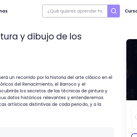
onas
Curs
tura y dibujo de los
erá un recorrido por la historia del arte clásico en el
óricos del Renacimiento, el Barroco y el
brirás los secretos de las técnicas de pintura y
us datos históricos relevantes y entenderemos
s artísticas distintivas de cada periodo, y a la
o de pintura y dibujo aprenderemos los estilos de
o y el Academicismo, y en cada uno de ellos veremos