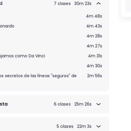
i
7 clases
30m 23s
4m 48s
eonardo
4m 43s
4m 28s
4m 27s
ibujamos como Da Vinci
4m 31s
4m 30s
s secretos de las líneas "seguras" de
2m 56s
sta
6 clases
25m 26s
4m 43s
4m 24s
5 clases
22m 3s
4m 40s