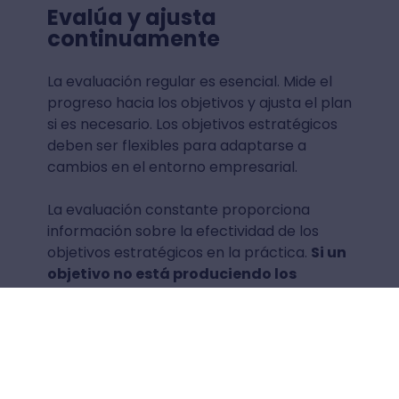
Evalúa y ajusta
continuamente
La evaluación regular es esencial. Mide el
progreso hacia los objetivos y ajusta el plan
si es necesario. Los objetivos estratégicos
deben ser flexibles para adaptarse a
cambios en el entorno empresarial.
La evaluación constante proporciona
información sobre la efectividad de los
objetivos estratégicos en la práctica.
Si un
objetivo no está produciendo los
resultados esperados, es una
oportunidad para identificar áreas de
mejora y ajustar la estrategia
. Esto
contribuye a una gestión más eficaz de los
recursos.