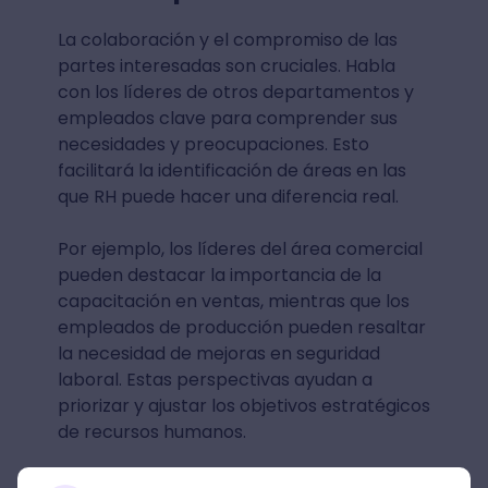
La colaboración y el compromiso de las
partes interesadas son cruciales. Habla
con los líderes de otros departamentos y
empleados clave para comprender sus
necesidades y preocupaciones. Esto
facilitará la identificación de áreas en las
que RH puede hacer una diferencia real.
Por ejemplo, los líderes del área comercial
pueden destacar la importancia de la
capacitación en ventas, mientras que los
empleados de producción pueden resaltar
la necesidad de mejoras en seguridad
laboral. Estas perspectivas ayudan a
priorizar y ajustar los objetivos estratégicos
de recursos humanos.
En resumen, involucrar a las partes