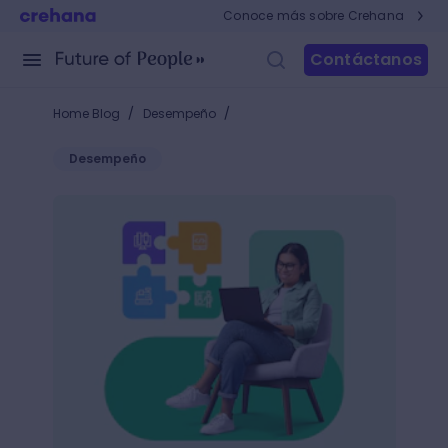
Conoce más sobre Crehana
Contáctanos
/
/
Home Blog
Desempeño
Desempeño
¿Cómo plantear objetivos estratégicos en RH que i