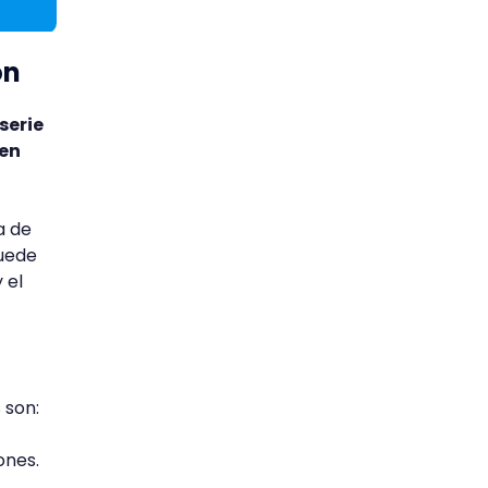
ón
serie
 en
a de
puede
 el
 son:
ones.