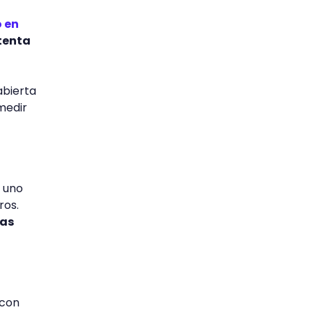
o en
tenta
abierta
 medir
a uno
ros.
eas
 con