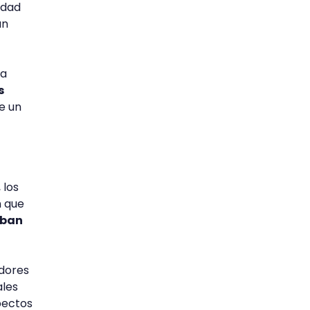
lidad
un
la
s
e un
 los
n que
eban
adores
ales
pectos