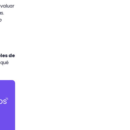
evaluar
s.
o
eles de
 qué