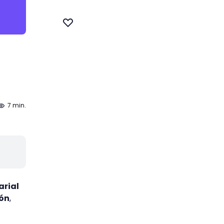
7 min.
arial
ión
,