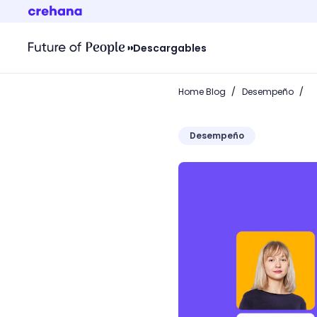
Descargables
/
/
Home Blog
Desempeño
Desempeño
¿Tu empresa sigue crecie