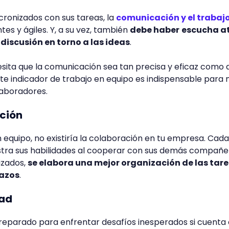
cronizados con sus tareas, la
comunicación y el trabaj
tes y ágiles. Y, a su vez, también
debe haber
escucha a
discusión en torno a las ideas
.
esita que la comunicación sea tan precisa y eficaz como 
este indicador de trabajo en equipo es indispensable para
aboradores.
ación
n equipo, no existiría la colaboración en tu empresa. Cad
ra sus habilidades al cooperar con sus demás compañe
izados,
se elabora una mejor organización de las tar
lazos
.
dad
reparado para enfrentar desafíos inesperados si cuenta