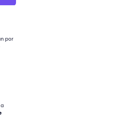
an por
e
 a
e