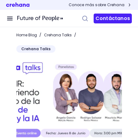
Conoce más sobre Crehana
Contáctanos
/
/
Home Blog
Crehana Talks
Crehana Talks
1ra Edición Crehana Talks: Descubriendo el Futuro de