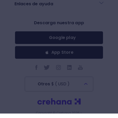
Enlaces de ayuda
Descarga nuestra app
Google play
App Store
Otros
$
(
USD
)
Todos los derechos reservados