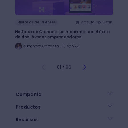
Histo
Historias de Clientes
Articulo
8 min.
¿Cómo
Historia de Crehana: un recorrido por el éxito
Linked
de dos jóvenes emprendedores
emple
Alexandra Carranza - 17 Ago 22
Al
01
/ 09
Compañía
Productos
Recursos