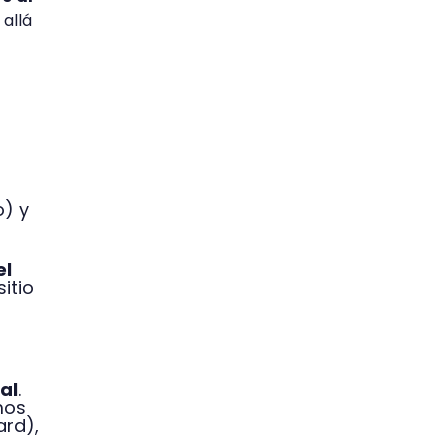
allá
o) y
el
itio
al
.
mos
ard),