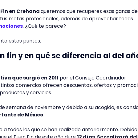
 Fin en Crehana
queremos que recuperes esas ganas de 
 tus metas profesionales, además de aprovechar todas
omociones
. ¿Qué te parece?
nta estos puntos:
en fin y en qué se diferencia al del añ
tiva que surgió en 2011
por el Consejo Coordinador
istintos comercios ofrecen descuentos, ofertas y promoc
productos y servicios.
n de semana de noviembre y debido a su acogida, es cons
tante de México
.
to a todos los que se han realizado anteriormente. Debido 
que el Buen Fin de este año dure
12 días
.
Se realizará del