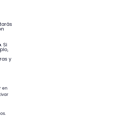
itarás
ón
o
. Si
plo,
ras y
r en
ivar
os.