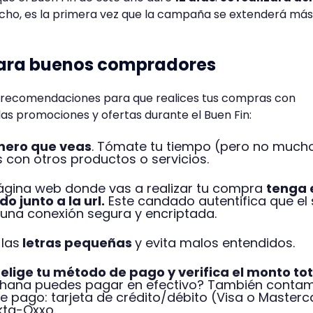
echo, es la primera vez que la campaña se extenderá más 
 para buenos compradores
 recomendaciones para que realices tus compras con
as promociones y ofertas durante el Buen Fin:
mero que veas
. Tómate tu tiempo (pero no much
con otros productos o servicios.
ágina web donde vas a realizar tu compra
tenga 
o junto a la url.
Este candado autentifica que el s
e una conexión segura y encriptada.
 las
letras pequeñas
y evita malos entendidos.
,
elige tu método de pago y verifica el monto tot
ehana puedes pagar en efectivo? También conta
 pago: tarjeta de crédito/débito (Visa o Masterc
kta-Oxxo.