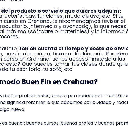
 del producto o servicio que quieres adquirir:
aracterísticas, funciones, modo de uso, etc. Si te
n curso en Crehana, te recomendamos revisar el
introductorio, intermedio y avanzado), lo que neces
al máximo (software o materiales) y la informaci
fesores.
roducto,
ten en cuenta el tiempo y costo de enví
, presta atención al tiempo de duración. Por ejem
curso en Crehana, tienes acceso ilimitado a las
fica esto? Que puedes tomar tus clases donde quie
e tu escritorio, tu sofá, etc.
l modo Buen Fin en Crehana?
s metas profesionales, pese a permanecer en casa. Esta
 significa retomar lo que dábamos por olvidado y react
algo nuevo.
 es bueno!: buenos cursos, buenos profes y buenas prom