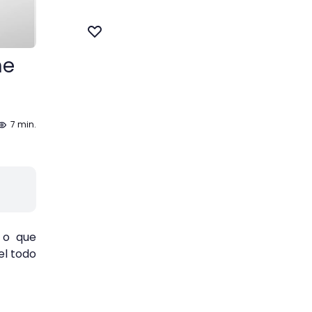
ne
7 min.
 o que
el todo