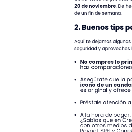
20 de noviembre
. De h
de un fin de semana.
2. Buenos tips
Aquí te dejamos algunas
seguridad y aproveches l
No compres lo pri
haz comparaciones 
Asegúrate que la p
icono de un candad
es original y ofrec
Préstale atención a
A la hora de pagar
¿Sabías que en Cr
con otros medios de
Paypal, SPEI y Cone