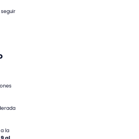
seguir
o
iones
iderada
a la
 9 al