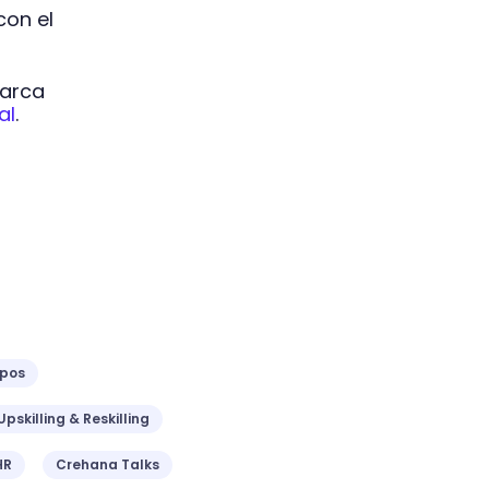
con el
marca
al
.
ipos
Upskilling & Reskilling
HR
Crehana Talks