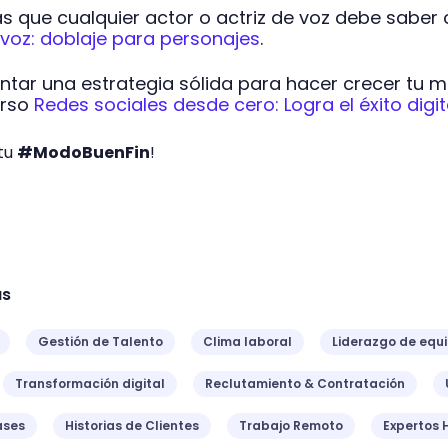
s que cualquier actor o actriz de voz debe saber 
 voz: doblaje para personajes
.
tar una estrategia sólida para hacer crecer tu 
urso
Redes sociales desde cero: Logra el éxito digit
 tu
#ModoBuenFin
!
as
Gestión de Talento
Clima laboral
Liderazgo de equ
Transformación digital
Reclutamiento & Contratación
ases
Historias de Clientes
Trabajo Remoto
Expertos 