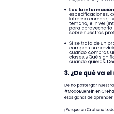
Lee la información
especificaciones, c
interesa comprar u
temario, el nivel (
para aprovecharlo 
sobre nuestros pro
Si se trata de un p
compras un servicio
cuando compras un 
clases. ¿Qué signi
cuando quieras. Desd
3. ¿De qué va e
De no postergar nuestra
#ModoBuenFin en Crehana
esas ganas de aprender 
¡Porque en Crehana todo