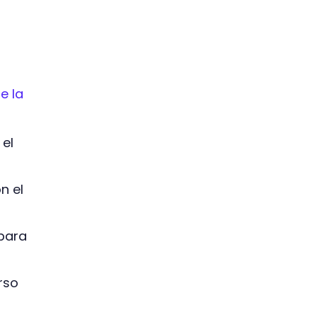
e la
 el
n el
 para
rso