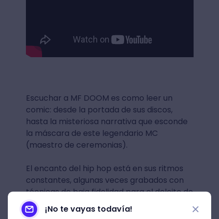
Escuchar a MF DOOM es como leer un
comic: desde la portada de sus discos,
hasta la misteriosa narrativa que esconde
la máscara de este legendario MC
(maestro de ceremonias).
El encanto del hip hop está en sus ritmos
constantes, algunas veces grabados con
técnicas de baja fidelidad para el deleite de
nuestros cerebros saturados del
¡No te vayas todavía!
multitasking. Si eres programador web o