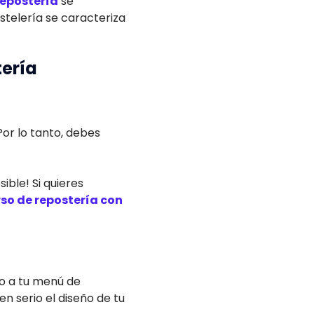
repostería
se
stelería se caracteriza
tería
 Por lo tanto, debes
ble! Si quieres
so de repostería con
zo a tu menú de
n serio el diseño de tu