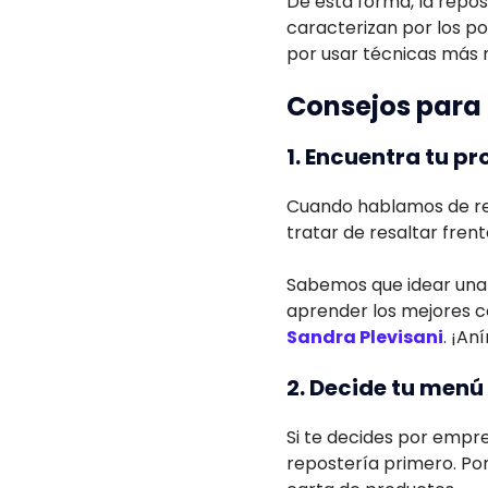
De esta forma, la repost
caracterizan por los po
por usar técnicas más
Consejos para 
1. Encuentra tu p
Cuando hablamos de r
tratar de resaltar fren
Sabemos que idear una 
aprender los mejores co
Sandra Plevisani
. ¡An
2. Decide tu menú
Si te decides por empre
repostería primero. Por