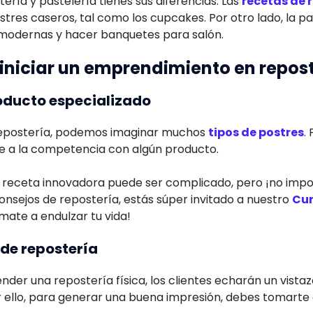
ería y pastelería tienes sus diferencias. Las
recetas de 
stres caseros, tal como los cupcakes. Por otro lado, la pa
 modernas y hacer banquetes para salón.
iniciar un emprendimiento en repos
roducto especializado
epostería, podemos imaginar muchos
tipos de postres
.
te a la competencia con algún producto.
receta innovadora puede ser complicado, pero ¡no imposi
nsejos de repostería, estás súper invitado a nuestro
Cur
ímate a endulzar tu vida!
 de repostería
nder una repostería física, los clientes echarán un vista
 ello, para generar una buena impresión, debes tomarte e