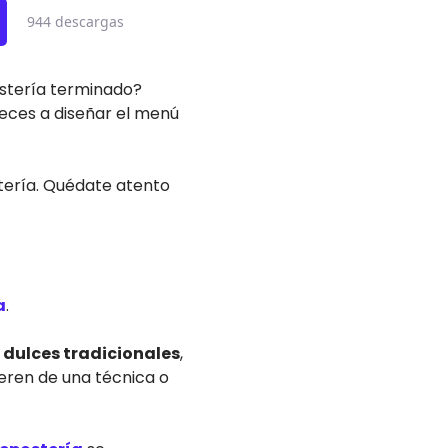
944 descargas
stería terminado?
ieces a diseñar el menú
tería. Quédate atento
a
.
 dulces tradicionales
,
ieren de una técnica o