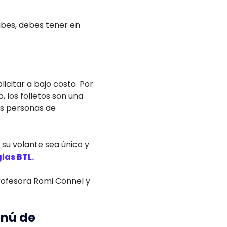
abes, debes tener en
icitar a bajo costo. Por
, los folletos son una
as personas de
 su volante sea único y
ias BTL.
ofesora Romi Connel y
enú de