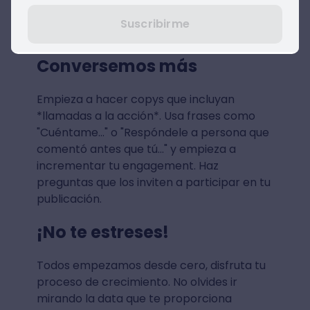
poco construirás una comunidad sólida y
Suscribirme
que realmente espere tu contenido.
Conversemos más
Empieza a hacer copys que incluyan
*llamadas a la acción*. Usa frases como
"Cuéntame..." o "Respóndele a persona que
comentó antes que tú..." y empieza a
incrementar tu engagement. Haz
preguntas que los inviten a participar en tu
publicación.
¡No te estreses!
Todos empezamos desde cero, disfruta tu
proceso de crecimiento. No olvides ir
mirando la data que te proporciona