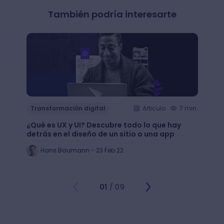
También podría interesarte
Transformación digital
Articulo
7 min.
Trans
¿Qué es UX y UI? Descubre todo lo que hay
Mejor
detrás en el diseño de un sitio o una app
public
Hans Baumann - 23 Feb 22
Mi
01
/ 09