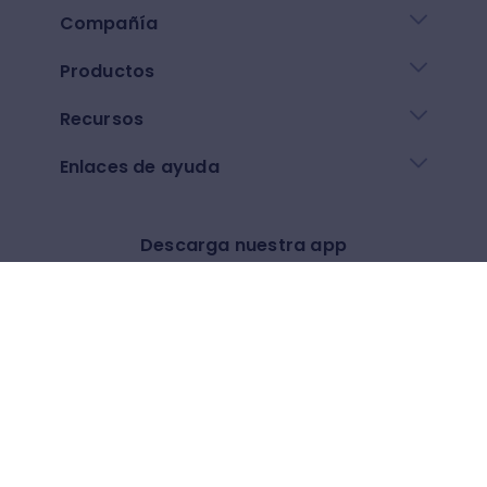
Compañía
Productos
Recursos
Enlaces de ayuda
Descarga nuestra app
Google play
App Store