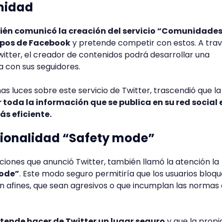
nidad
ién comunicó la creación del servicio “Comunidade
rupos de Facebook
y pretende competir con estos. A tra
tter, el creador de contenidos podrá desarrollar una
 con sus seguidores.
 luces sobre este servicio de Twitter, trascendió que la
 toda la información que se publica en su red social 
s eficiente.
ionalidad “Safety mode”
ciones que anunció Twitter, también llamó la atención la
Mode”
. Este modo seguro permitiría que los usuarios bloq
n afines, que sean agresivos o que incumplan las normas 
tende hacer de Twitter un lugar seguro
y que la propi