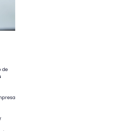
o de
s
mpresa
r