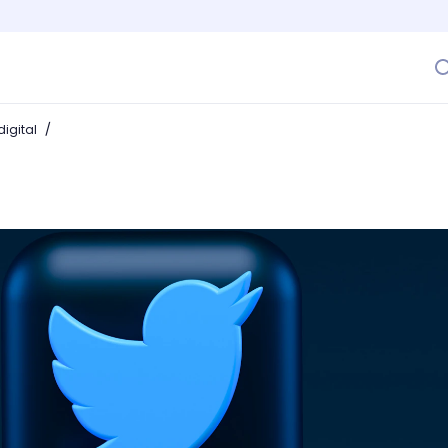
/
igital
llow!