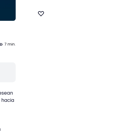
7 min.
esean
 hacia
s