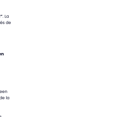
s”
. La
vés de
en
ueen
de la
a