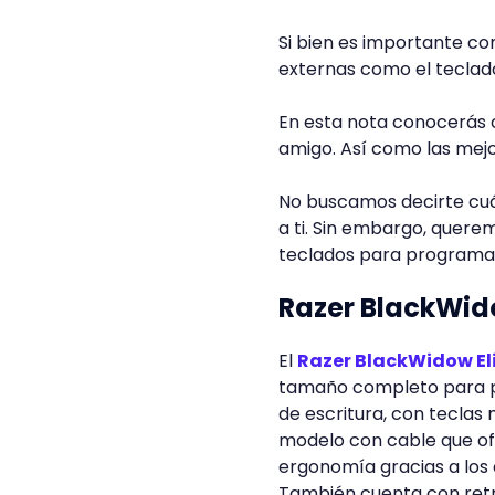
Si bien es importante c
externas como el teclad
En esta nota conocerás
amigo. Así como las mej
No buscamos decirte cuál
a ti. Sin embargo, quere
teclados para programa
Razer BlackWido
El
Razer BlackWidow El
tamaño completo para p
de escritura, con teclas
modelo con cable que of
ergonomía gracias a los 
También cuenta con retr