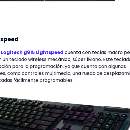
htspeed
l
Logitech g915 Lightspeed
cuenta con teclas macro pe
n un teclado wireless mecánico, súper liviano. Este teclad
pción para la programación, ya que cuenta con algunas
les, como controles multimedia, una rueda de desplazam
cadas fácilmente programables.