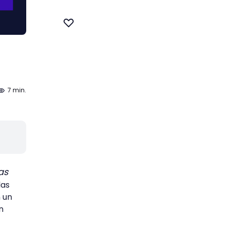
7 min.
as
las
 un
én