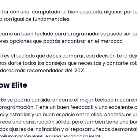
ontar con una computadora bien equipada, algunas part
o son igual de fundamentales.
 cómo un buen teclado para programadores puede ser tu
ores opciones que podrás encontrar en el mercado.
 es el teclado que debes comprar, esa decisión te la de
mos darte todos los consejos que necesitas y contarte sob
dores más recomendados del 2021.
w Elite
ite
se podría considerar como el mejor teclado mecánic
rogramación. Tiene un buen feedback y una excelente c
 muy estables y un buen espacio entre ellas. Además, es u
rece una construcción sólida, pero también tiene una b
dos ajustes de inclinación y al reposamuñecas desmonta
oiluminación RGB. ¡Es una verdadera joya!