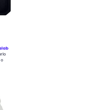
slab
arlo
 o