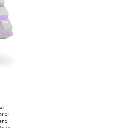
se
erior
uena