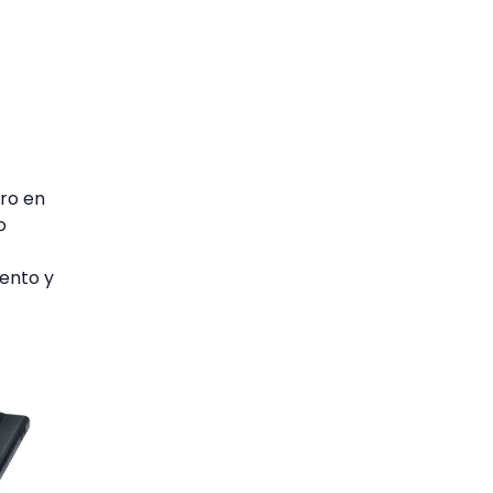
ro en
o
iento y