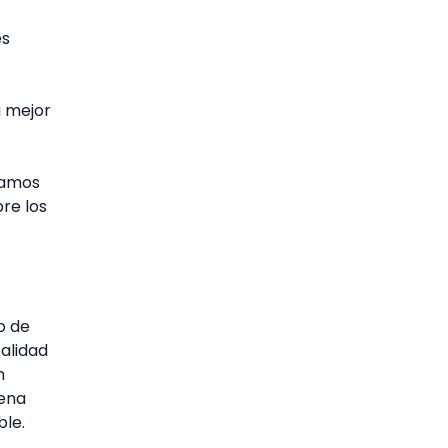
es
 mejor
jamos
re los
o de
alidad
n
uena
ble.