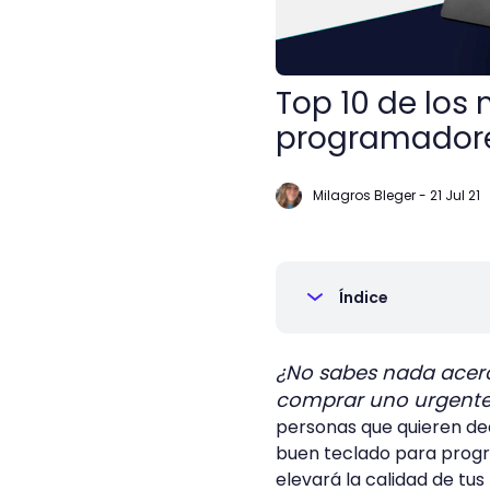
Top 10 de los
programadore
Milagros Bleger
-
21 Jul 21
Índice
¿No sabes nada acer
comprar uno urgent
personas que quieren de
buen teclado para progra
elevará la calidad de tus