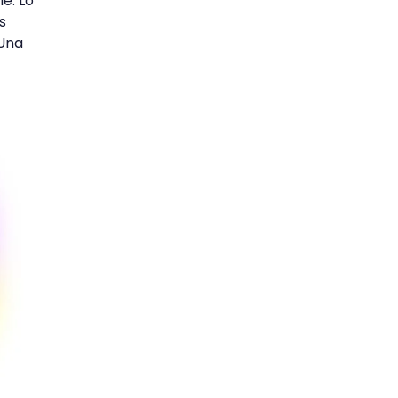
e. Lo
s
¡Una