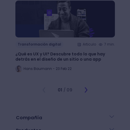
Transformación digital
Articulo
7 min.
Trans
¿Qué es UX y UI? Descubre todo lo que hay
Mejor
detrás en el diseño de un sitio o una app
public
Hans Baumann - 23 Feb 22
Mi
01
/ 09
Compañía