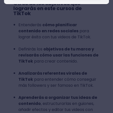
Otros de los objetivos que
lograrás en este cursos de
TikTok
Entenderás
cómo planificar
contenido en redes sociales
para
lograr éxito con tus videos de TikTok.
Definirás los
objetivos de tu marca y
revisarás cómo usar las funciones de
TikTok
para crear contenido.
Analizarás referentes virales de
TikTok
para entender cómo conseguir
más followers y ser famoso en TikTok.
Aprenderás a organizar tus ideas de
contenido
, estructurarlas en guiones,
añadir efectos y editar tus videos con