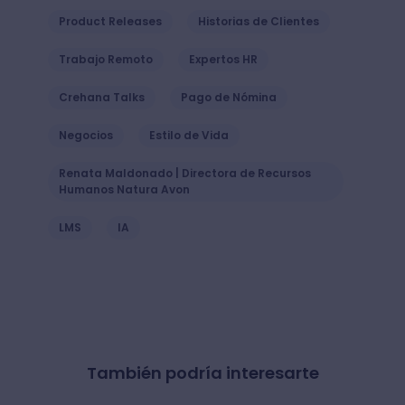
Product Releases
Historias de Clientes
Trabajo Remoto
Expertos HR
Crehana Talks
Pago de Nómina
Negocios
Estilo de Vida
Renata Maldonado | Directora de Recursos
Humanos Natura Avon
LMS
IA
También podría interesarte