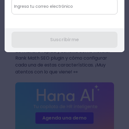
Imagen: Rank Math
Suscribirme
En la siguiente sección vamos a aprender
de manera rápida y sencilla cómo instalar
Rank Math SEO plugin y cómo configurar
cada una de estas características. ¡Muy
atentos con lo que viene! 👀
Agenda una demo