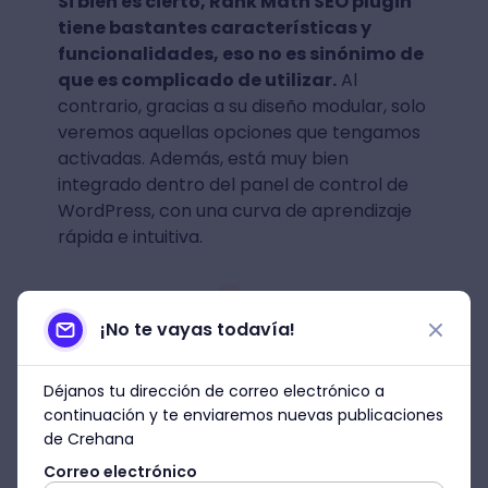
Si bien es cierto, Rank Math SEO plugin
tiene bastantes características y
funcionalidades, eso no es sinónimo de
que es complicado de utilizar.
Al
contrario, gracias a su diseño modular, solo
veremos aquellas opciones que tengamos
activadas. Además, está muy bien
integrado dentro del panel de control de
WordPress, con una curva de aprendizaje
rápida e intuitiva.
¡No te vayas todavía!
Déjanos tu dirección de correo electrónico a
continuación y te enviaremos nuevas publicaciones
de Crehana
Correo electrónico