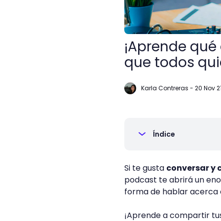
¡Aprende qué 
que todos qui
Karla Contreras
-
20 Nov 2
Índice
Si te gusta
conversar y 
podcast te abrirá un en
forma de hablar acerca d
¡Aprende a compartir tu