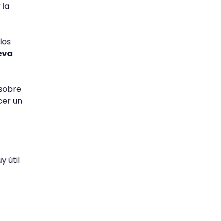
 la
los
eva
 sobre
cer un
 útil