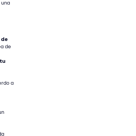
 una
 de
ea de
 tu
erdo a
un
da