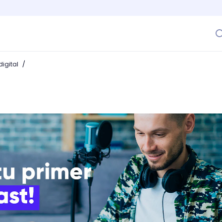
/
igital
st y crea un programa que todos quieran escuchar!