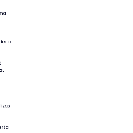
rma
a
der a
t
a.
lizas
erta