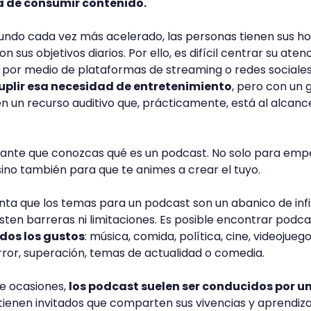
 de consumir contenido.
mundo cada vez más acelerado, las personas tienen sus h
 sus objetivos diarios. Por ello, es difícil centrar su aten
 por medio de plataformas de streaming o redes sociales
uplir esa necesidad de entretenimiento
, pero con un 
en un recurso auditivo que, prácticamente, está al alcanc
rtante que conozcas qué es un podcast. No solo para emp
ino también para que te animes a crear el tuyo.
enta que los temas para un podcast son un abanico de infi
isten barreras ni limitaciones. Es posible encontrar podc
dos los gustos
: música, comida, política, cine, videojuego
terror, superación, temas de actualidad o comedia.
e ocasiones,
los podcast suelen ser conducidos por u
 tienen invitados que comparten sus vivencias y aprendiza