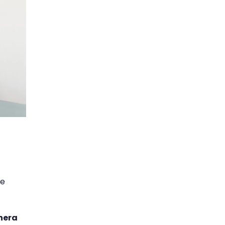
ue
nera