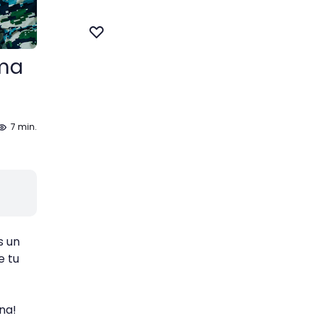
ama
7 min.
s un
e tu
na!