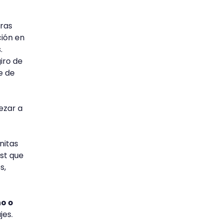
oras
ción en
.
giro de
e de
ezar a
nitas
ast que
s,
no o
jes.