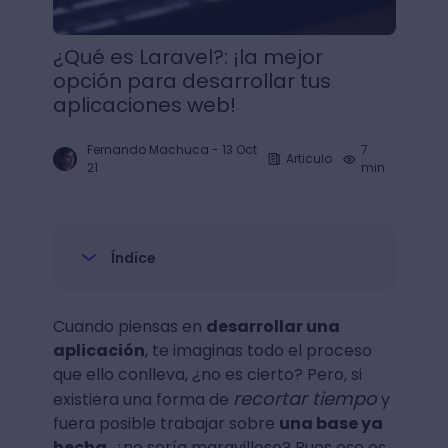
¿Qué es Laravel?: ¡la mejor
opción para desarrollar tus
aplicaciones web!
Fernando Machuca
-
13 Oct
7
Articulo
21
min.
Índice
Cuando piensas en
desarrollar una
aplicación
, te imaginas todo el proceso
que ello conlleva, ¿no es cierto? Pero, si
recortar tiempo
existiera una forma de
y
fuera posible trabajar sobre
una base ya
hecha
, ¿no sería maravilloso? Pues eso es