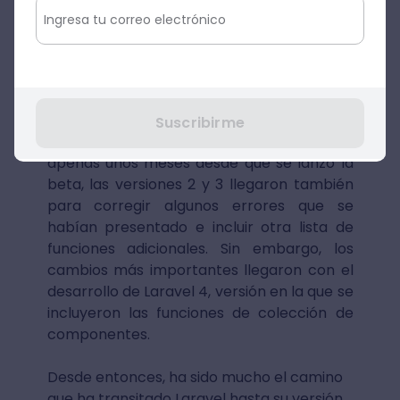
veremos más adelante) hace que este
programa
se mantenga en constante
evolución
.
La primera versión de Laravel salió al
mercado en 2011, inspirada en el framework
Suscribirme
de Ruby Sinatra. Durante el transcurso de
apenas unos meses desde que se lanzó la
beta, las versiones 2 y 3 llegaron también
para corregir algunos errores que se
habían presentado e incluir otra lista de
funciones adicionales. Sin embargo, los
cambios más importantes llegaron con el
desarrollo de Laravel 4, versión en la que se
incluyeron las funciones de colección de
componentes.
Desde entonces, ha sido mucho el camino
que ha transitado Laravel hasta su versión