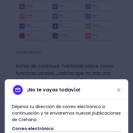
Fuente: Laravel
Antes de continuar hablando sobre cómo
funciona Laravel, ¿sabías que no hay una
única versión
de Laravel? ¡Descubramos
cuáles existen!
¡No te vayas todavía!
¿Hay varios tipos de
Déjanos tu dirección de correo electrónico a
Laravel?
continuación y te enviaremos nuevas publicaciones
de Crehana
Contar con una
amplia comunidad
(una
Correo electrónico
de las grandes
ventajas de Laravel
, que