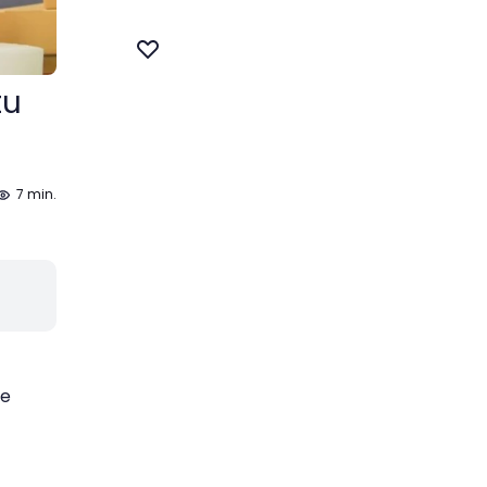
tu
7 min.
te