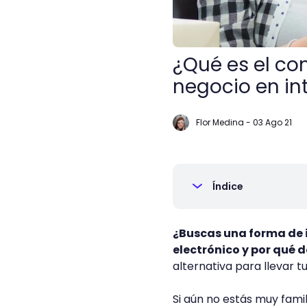
¿Qué es el co
negocio en in
Flor Medina
-
03 Ago 21
Índice
¿Buscas una forma de i
electrónico y por qué
alternativa para llevar t
Si aún no estás muy famil