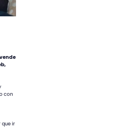
 vende
eb,
y
to con
 que ir