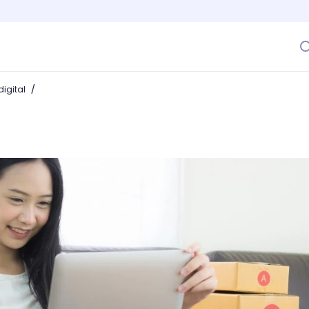
/
igital
rónico? Repotencia tu negocio en internet