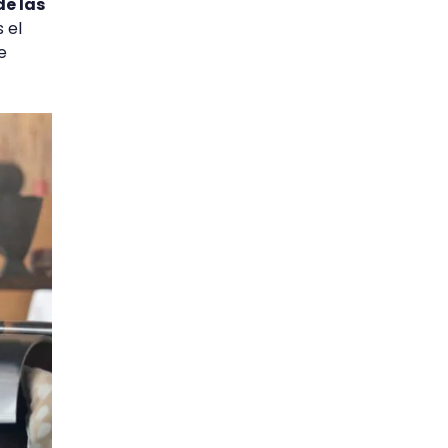
e las
 el
e