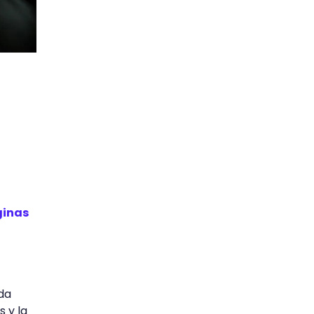
ginas
ada
 y la