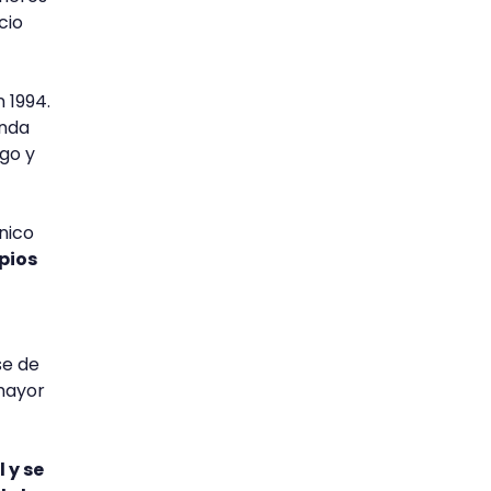
cio
 1994.
enda
ogo y
nico
pios
se de
mayor
 y se