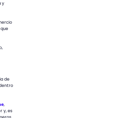
a y
mercio
que
o,
ia de
 dentro
ne
,
 y, es
imeros