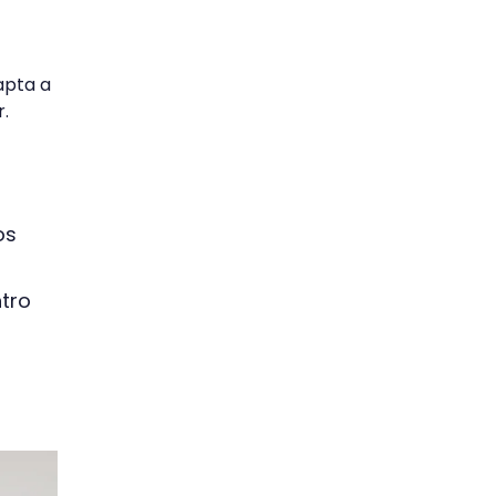
apta a
r.
os
tro