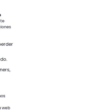
s
 te
ciones
perder
ido.
ners,
os
na web