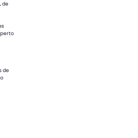
, de
es
xperto
s de
jo