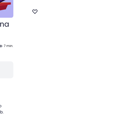
ina
7 min.
o
b.