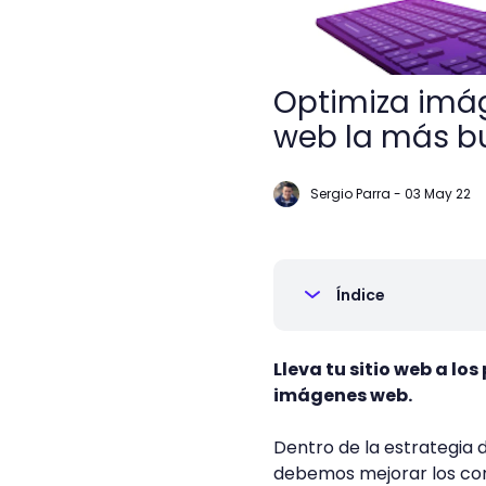
Optimiza imá
web la más 
Sergio Parra
-
03 May 22
Índice
Lleva tu sitio web a l
imágenes web.
Dentro de la estrategia
debemos mejorar los cont