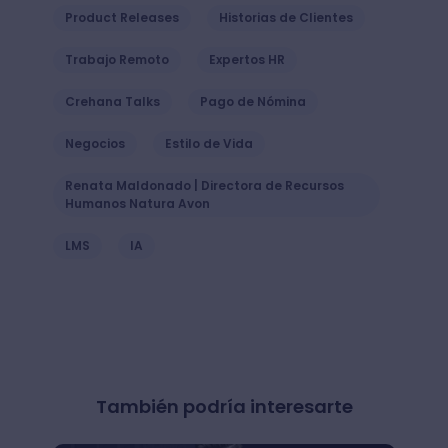
Product Releases
Historias de Clientes
Trabajo Remoto
Expertos HR
Crehana Talks
Pago de Nómina
Negocios
Estilo de Vida
Renata Maldonado | Directora de Recursos
Humanos Natura Avon
LMS
IA
También podría interesarte