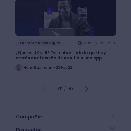
Transformación digital
Articulo
7 min.
Trans
¿Qué es UX y UI? Descubre todo lo que hay
Mejor
detrás en el diseño de un sitio o una app
public
Hans Baumann - 23 Feb 22
Mi
01
/ 09
Compañía
Productos