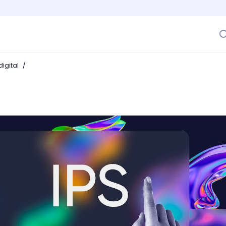
/
igital
de monitores: ¿cuál es el mejor para ti, incluso si eres gam