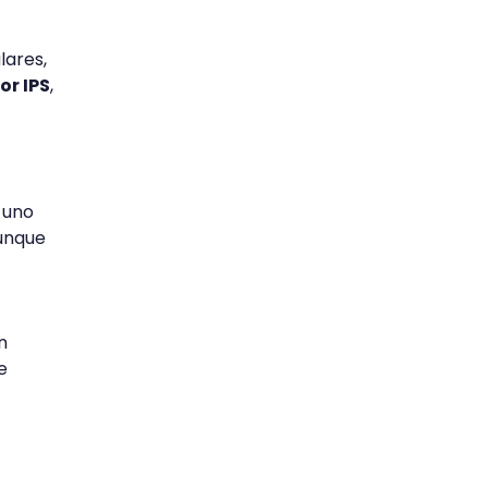
lares,
or IPS
,
 uno
aunque
n
e