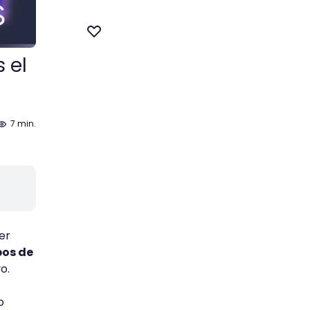
 el
7 min.
er
pos de
o.
o