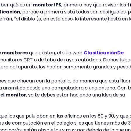
aber qué es un
monitor IPS
, primero hay que revisar los
t
ificación
, porque a primera vista todos son casi iguales, 
rán, “el diablo (o, en este caso, lo interesante) está en l
e monitores
que existen, el sitio web
ClasificaciónDe
onitores CRT o de tubo de rayos catódicos. Dichos tubo
asera del aparato, los hacían sumamente grandes y pesa
es que chocan con la pantalla, de manera que esta fluo
transmitida desde una computadora o una antena. Con 
del monitor
, ya te debes estar haciendo una idea de su
ellos que pululaban en las oficinas en los 80 y 90, y que 
ses de computación en el colegio si es que tienes más de 
aginarás, están obsoletas y muy por debajo de lo que un