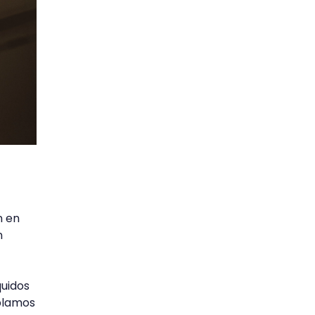
n en
n
quidos
ablamos