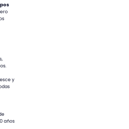
ipos
pero
os
s,
dos.
resce y
todas
de
30 años