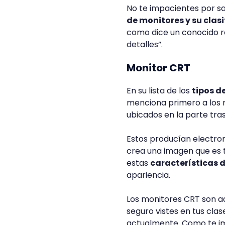
No te impacientes por s
de monitores y su clas
como dice un conocido ref
detalles”.
Monitor CRT
En su lista de los
tipos d
menciona primero a los m
ubicados en la parte tr
Estos producían electron
crea una imagen que es 
estas
características 
apariencia.
Los monitores CRT son aqu
seguro vistes en tus cla
actualmente. Como te im