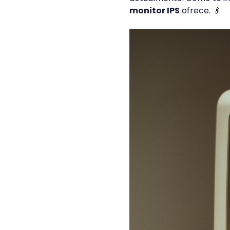
monitor IPS
ofrece. 👴