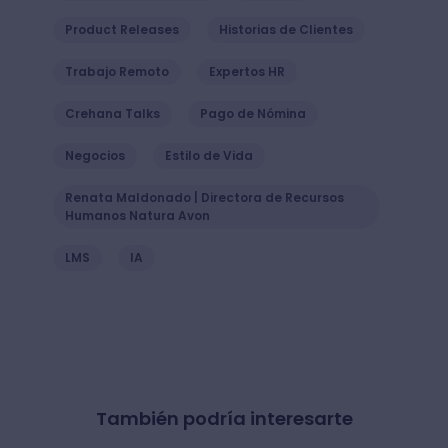
Product Releases
Historias de Clientes
Trabajo Remoto
Expertos HR
Crehana Talks
Pago de Nómina
Negocios
Estilo de Vida
Renata Maldonado | Directora de Recursos
Humanos Natura Avon
LMS
IA
También podría interesarte