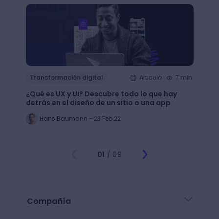
Transformación digital
Articulo
7 min.
Trans
¿Qué es UX y UI? Descubre todo lo que hay
Mejor
detrás en el diseño de un sitio o una app
public
Hans Baumann - 23 Feb 22
Mi
01
/ 09
Compañía