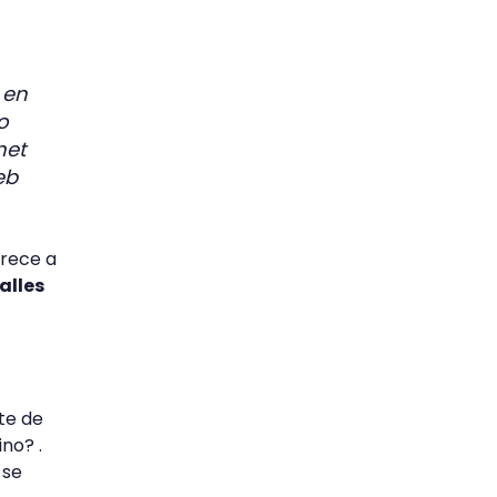
 en
o
net
eb
orece a
alles
te de
ino? .
 se