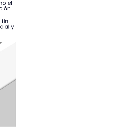
mo el
ción.
 fin
cial y