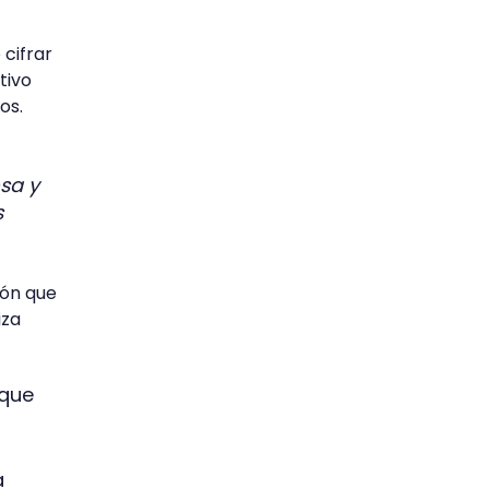
cifrar
tivo
sos.
sa y
s
ión que
iza
 que
a