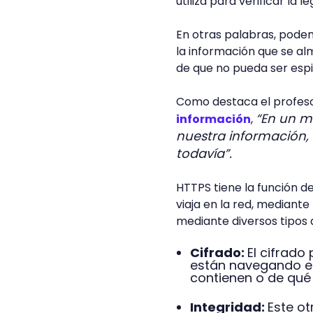
utiliza para verificar la 
En otras palabras, podem
la información que se al
de que no pueda ser espi
Como destaca el profes
“En un m
información
,
nuestra información,
todavía”.
HTTPS tiene la función de
viaja en la red, mediante 
mediante diversos tipos
Cifrado:
El cifrado
están navegando en
contienen o de qué 
Integridad:
Este ot