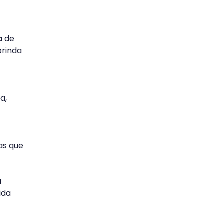
a de
brinda
a,
as que
a
ida