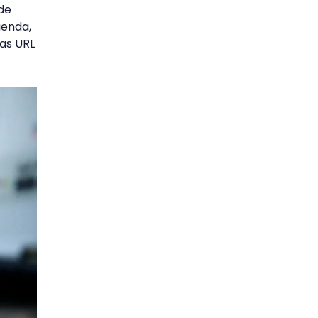
de
ienda,
las URL