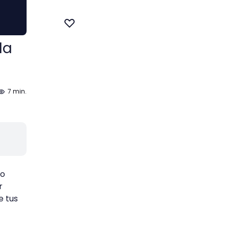
la
7 min.
lo
r
e tus