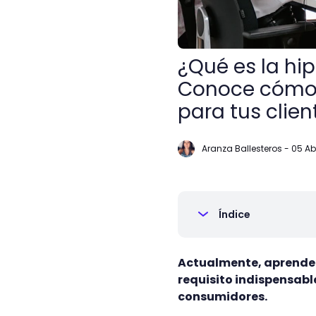
¿Qué es la hi
Conoce cómo 
para tus clien
Aranza Ballesteros
-
05 Ab
Índice
Actualmente, aprender 
requisito indispensable
consumidores.