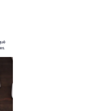
qué
es.