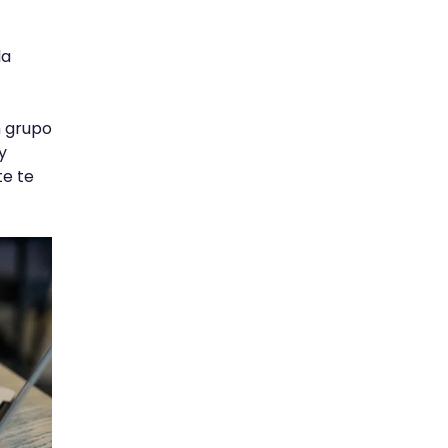
la
n grupo
y
te te