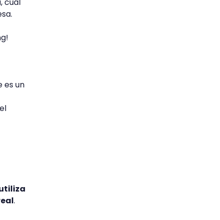
, cuál
esa.
ng!
e es un
el
utiliza
real
.