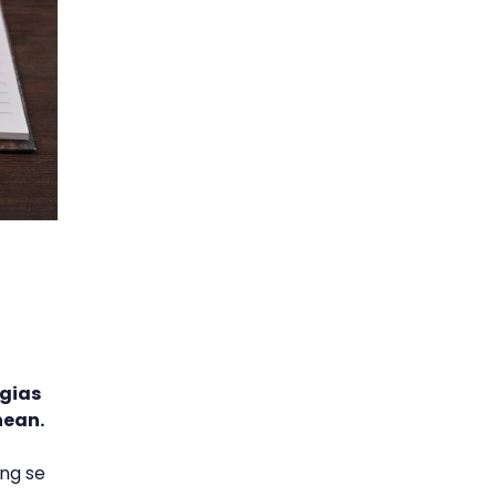
egias
inean.
ing se