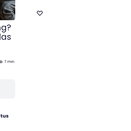
ng?
das
7 min.
 tus