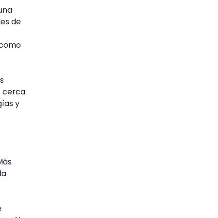
 una
les de
s como
s
s cerca
ías y
 Más
da
e