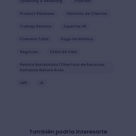
Upskilling & Reskilling
Podcast
Product Releases
Historias de Clientes
Trabajo Remoto
Expertos HR
Crehana Talks
Pago de Nómina
Negocios
Estilo de Vida
Renata Maldonado | Directora de Recursos
Humanos Natura Avon
LMS
IA
También podría interesarte