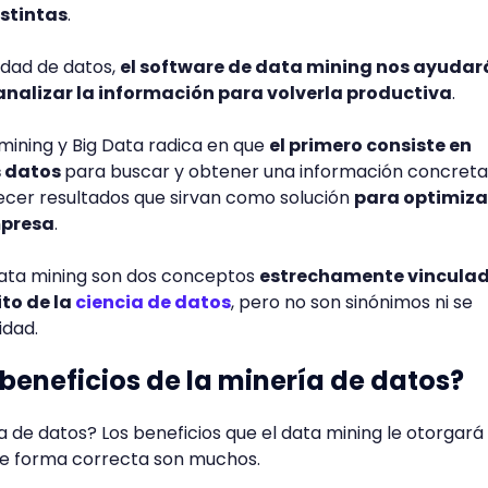
stintas
.
idad de datos,
el software de data mining nos ayudar
nalizar la información para volverla productiva
.
 mining y Big Data radica en que
el primero consiste en
s datos
para buscar y obtener una información concreta
ecer resultados que sirvan como solución
para optimiza
mpresa
.
data mining son dos conceptos
estrechamente vincula
to de la
ciencia de datos
, pero no son sinónimos ni se
idad.
 beneficios de la minería de datos?
a de datos? Los beneficios que el data mining le otorgará 
de forma correcta son muchos.