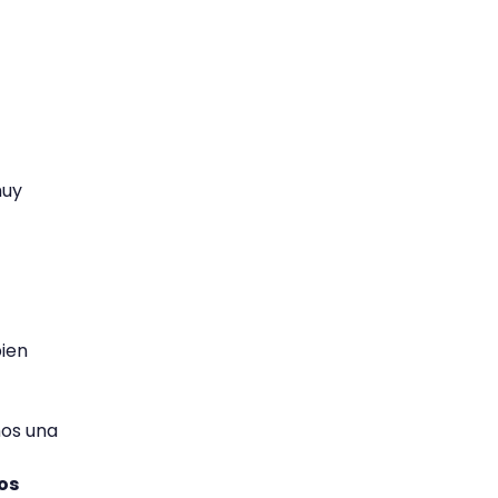
muy
bien
mos una
los