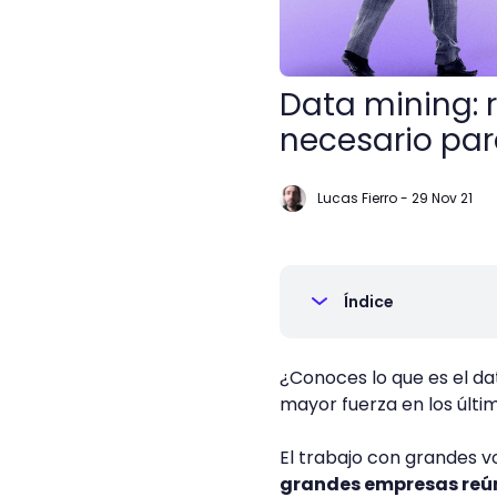
Data mining: 
necesario para
Lucas Fierro
-
29 Nov 21
Índice
¿Conoces lo que es el d
mayor fuerza en los últ
El trabajo con grandes 
grandes empresas reún