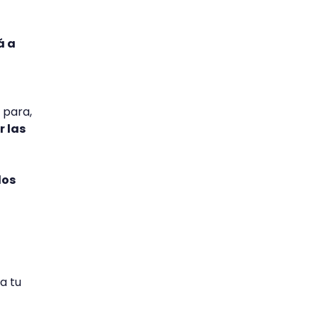
á a
 para,
r las
dos
a tu