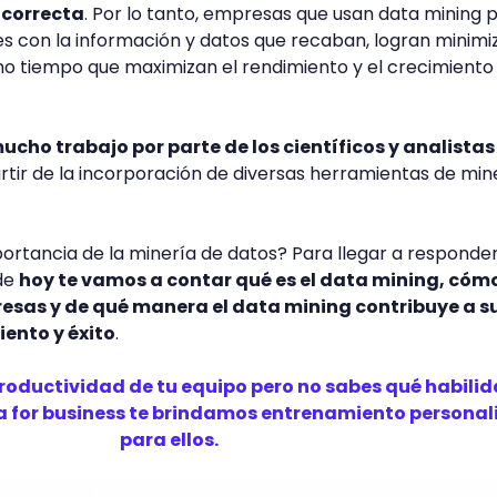
 correcta
. Por lo tanto, empresas que usan data mining 
s con la información y datos que recaban, logran minimi
smo tiempo que maximizan el rendimiento y el crecimiento 
ucho trabajo por parte de los científicos y analistas
partir de la incorporación de diversas herramientas de min
portancia de la minería de datos? Para llegar a responde
 de
hoy te vamos a contar qué es el data mining, cómo
presas y de qué manera el data mining contribuye a s
ento y éxito
.
productividad de tu equipo pero no sabes qué habili
a for business te brindamos entrenamiento persona
para ellos.