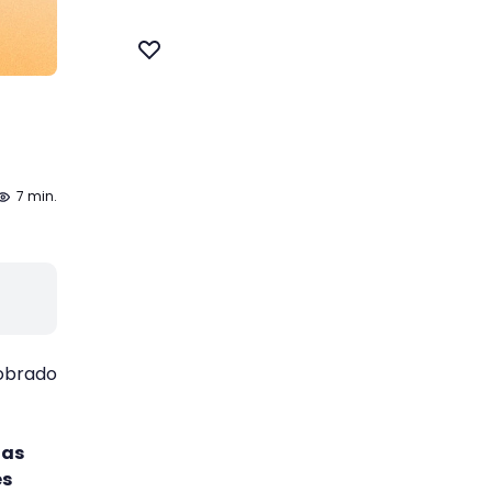
7 min.
cobrado
las
es