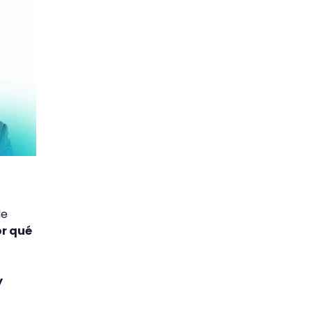
de
or qué
y