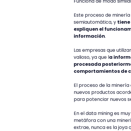
Funciona de modo similar
Este proceso de minería
semiautomática, y
tiene
expliquen el funcionam
información
.
Las empresas que utiliz
valioso, ya que l
a inform
procesada posteriorme
comportamientos de c
El proceso de la minería
nuevos productos acordes
para potenciar nuevos s
En el data mining es muy
metáfora con una minerí
extrae, nunca es la joya 