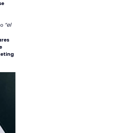
se
“el
mo
ares
e
keting