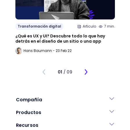
Transformación digital
Articulo
7 min.
Trans
¿Qué es UX y UI? Descubre todo lo que hay
Mejor
detrás en el diseño de un sitio o una app
public
Hans Baumann - 23 Feb 22
Mi
01
/ 09
Compañía
Productos
Recursos