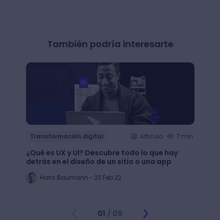
También podría interesarte
Transformación digital
Articulo
7 min.
Trans
¿Qué es UX y UI? Descubre todo lo que hay
Mejor
detrás en el diseño de un sitio o una app
public
Hans Baumann - 23 Feb 22
Mi
01
/ 09