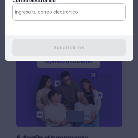
Correo electrónico
sencillos de alcanzar.
Suscribirme
Agenda una Demo
5. Según el basamento