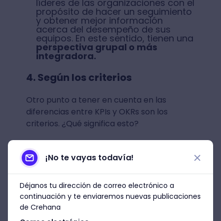
líderes de las organizaciones con el
propósito de hacer un seguimiento
y obtener mejor información
acerca del desempeño de sus
equipos. En este sentido, tienen una
perspectiva grupal o más
integradora.
4. Según los criterios
Otro punto a tener en cuenta en las
diferencias entre KPIs y OKRs son los
criterios. ¿Qué significa esto?
Los OKRs miden objetivos
ambiciosos
y realmente
¡No te vayas todavía!
desafiantes. No es lo usual
encontrarse con OKRs fáciles de
lograr.
Déjanos tu dirección de correo electrónico a
continuación y te enviaremos nuevas publicaciones
Los KPIs suelen ser
más estables
y
de Crehana
están relacionados con puntos de
referencia, por lo que son más