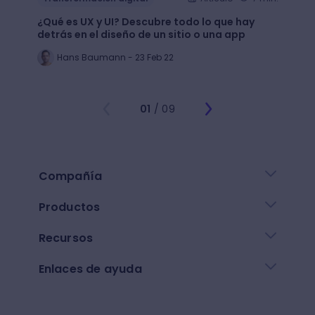
¿Qué es UX y UI? Descubre todo lo que hay
Mejor
detrás en el diseño de un sitio o una app
public
Hans Baumann - 23 Feb 22
Mi
01
/ 09
Compañía
Productos
Recursos
Enlaces de ayuda