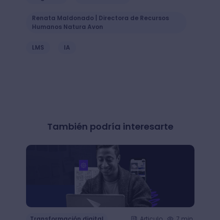
Renata Maldonado | Directora de Recursos
Humanos Natura Avon
LMS
IA
También podría interesarte
Transformación digital
Articulo
7 min.
Trans