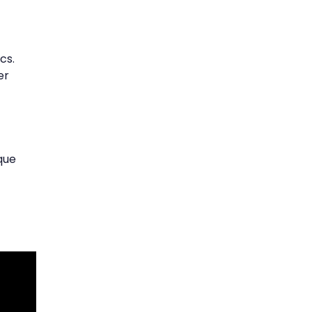
cs.
er
que