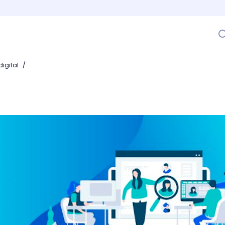
/
igital
 ¿Te atreves?