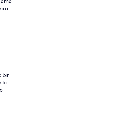
 cómo
para
ibir
 la
do