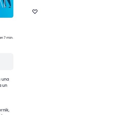
en 7 min.
s una
a un
rnik,